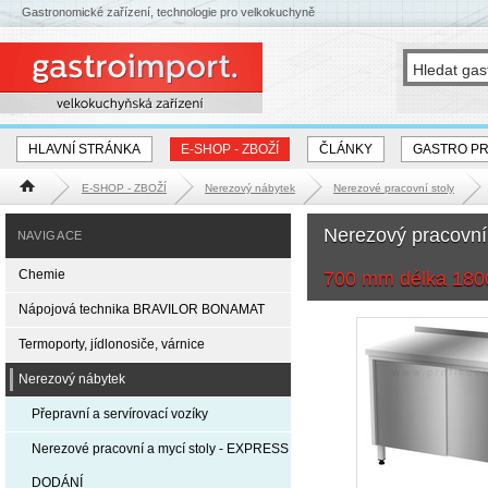
Gastronomické zařízení, technologie pro velkokuchyně
HLAVNÍ STRÁNKA
E-SHOP - ZBOŽÍ
ČLÁNKY
GASTRO P
E-SHOP - ZBOŽÍ
Nerezový nábytek
Nerezové pracovní stoly
Hlavní stránka
Nerezový pracovní
NAVIGACE
Chemie
700 mm délka 18
Nápojová technika BRAVILOR BONAMAT
Termoporty, jídlonosiče, várnice
Nerezový nábytek
Přepravní a servírovací vozíky
Nerezové pracovní a mycí stoly - EXPRESS
DODÁNÍ