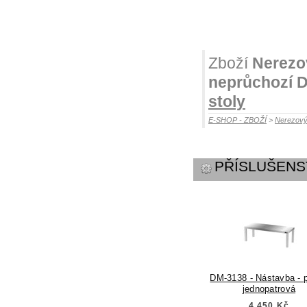
Zboží
Nerezo
neprůchozí 
stoly
E-SHOP - ZBOŽÍ
>
Nerezový
PŘÍSLUŠENS
DM-3138 - Nástavba - p
jednopatrová
4.450 Kč