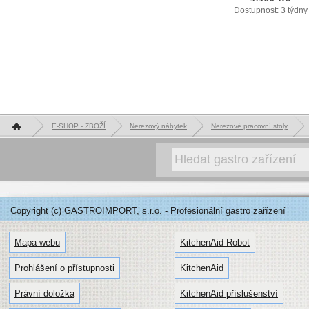
Dostupnost: 3 týdny
Hlavní stránka
E-SHOP - ZBOŽÍ
Nerezový nábytek
Nerezové pracovní stoly
Copyright (c) GASTROIMPORT, s.r.o. - Profesionální gastro zařízení
Mapa webu
KitchenAid Robot
Prohlášení o přístupnosti
KitchenAid
Právní doložka
KitchenAid příslušenství