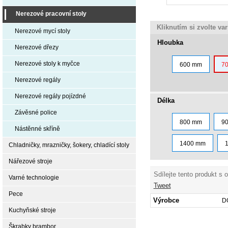
Nerezové pracovní stoly
Kliknutím si zvolte va
Nerezové mycí stoly
Hloubka
Nerezové dřezy
Nerezové stoly k myčce
600 mm
7
Nerezové regály
Nerezové regály pojízdné
Délka
Závěsné police
800 mm
9
Nástěnné skříně
1400 mm
Chladničky, mrazničky, šokery, chladící stoly
Nářezové stroje
Sdílejte tento produkt s 
Varné technologie
Tweet
Pece
Výrobce
D
Kuchyňské stroje
Škrabky brambor