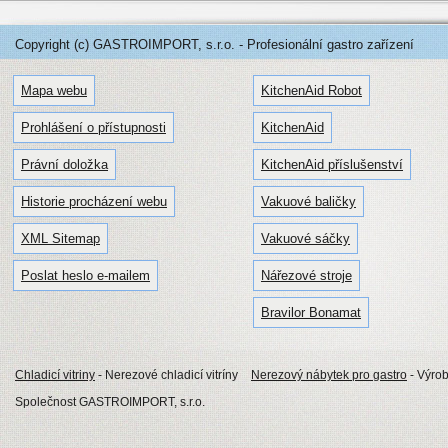
Copyright (c) GASTROIMPORT, s.r.o. - Profesionální gastro zařízení
Mapa webu
KitchenAid Robot
Prohlášení o přístupnosti
KitchenAid
Právní doložka
KitchenAid příslušenství
Historie procházení webu
Vakuové baličky
XML Sitemap
Vakuové sáčky
Poslat heslo e-mailem
Nářezové stroje
Bravilor Bonamat
Chladicí vitriny
- Nerezové chladicí vitríny
Nerezový nábytek pro gastro
- Výro
Společnost GASTROIMPORT, s.r.o.