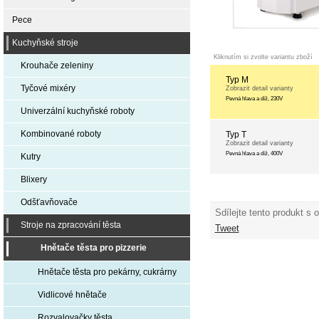
Pece
Kuchyňské stroje
Kliknutím si zvolte variantu zboží
Krouhače zeleniny
Typ M
Tyčové mixéry
Zobrazit detail varianty
Pevná hlava a díž, 230V
Univerzální kuchyňské roboty
Kombinované roboty
Typ T
Zobrazit detail varianty
Pevná hlava a díž, 400V
Kutry
Blixery
Odšťavňovače
Sdílejte tento produkt s 
Stroje na zpracování těsta
Tweet
Hnětače těsta pro pizzerie
Hnětače těsta pro pekárny, cukrárny
Vidlicové hnětače
Rozvalovačky těsta