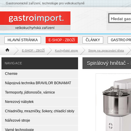
Gastronomické zařízení, technologie pro velkokuchyně
HLAVNÍ STRÁNKA
E-SHOP - ZBOŽÍ
ČLÁNKY
GASTRO P
E-SHOP - ZBOŽÍ
Kuchyňské stroje
Stroje na zpracování těsta
Hlavní stránka
Spirálový hnětač -
NAVIGACE
Chemie
Nápojová technika BRAVILOR BONAMAT
Termoporty, jídlonosiče, várnice
Nerezový nábytek
Chladničky, mrazničky, šokery, chladící stoly
Nářezové stroje
Varné technologie