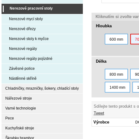
Nerezové pracovní stoly
Kliknutím si zvolte va
Nerezové mycí stoly
Hloubka
Nerezové dřezy
Nerezové stoly k myčce
600 mm
7
Nerezové regály
Nerezové regály pojízdné
Délka
Závěsné police
800 mm
9
Nástěnné skříně
1400 mm
Chladničky, mrazničky, šokery, chladící stoly
Nářezové stroje
Sdílejte tento produkt s 
Varné technologie
Tweet
Pece
Výrobce
D
Kuchyňské stroje
Škrabky brambor