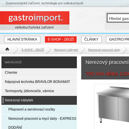
Gastronomické zařízení, technologie pro velkokuchyně
HLAVNÍ STRÁNKA
E-SHOP - ZBOŽÍ
ČLÁNKY
GASTRO P
E-SHOP - ZBOŽÍ
Nerezový nábytek
Nerezové pracovní stoly
Hlavní stránka
Nerezový pracovní
NAVIGACE
Chemie
700 mm délka 12
Nápojová technika BRAVILOR BONAMAT
Termoporty, jídlonosiče, várnice
Nerezový nábytek
Přepravní a servírovací vozíky
Nerezové pracovní a mycí stoly - EXPRESS
DODÁNÍ