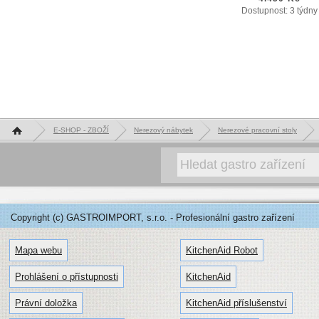
Dostupnost: 3 týdny
Hlavní stránka
E-SHOP - ZBOŽÍ
Nerezový nábytek
Nerezové pracovní stoly
Copyright (c) GASTROIMPORT, s.r.o. - Profesionální gastro zařízení
Mapa webu
KitchenAid Robot
Prohlášení o přístupnosti
KitchenAid
Právní doložka
KitchenAid příslušenství