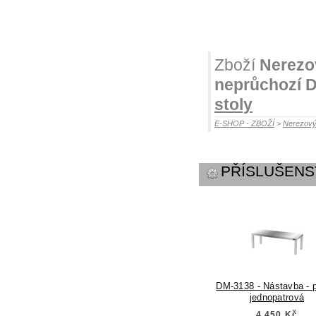
Zboží
Nerezo
neprůchozí 
stoly
E-SHOP - ZBOŽÍ
>
Nerezový
PŘÍSLUŠENS
DM-3138 - Nástavba - p
jednopatrová
4.450 Kč