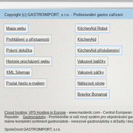
Copyright (c) GASTROIMPORT, s.r.o. - Profesionální gastro zařízení
Mapa webu
KitchenAid Robot
Prohlášení o přístupnosti
KitchenAid
Právní doložka
KitchenAid příslušenství
Historie procházení webu
Vakuové baličky
XML Sitemap
Vakuové sáčky
Poslat heslo e-mailem
Nářezové stroje
Bravilor Bonamat
Cloud hosting, VPS Hosting in Europe
- www.masterdc.com - Central European p
Republic
Gastronádoby
- Prohlédněte si náš nový systém pro objednávání g
máme kompletní sortiment gastronádob - nerezové gastronádoby s držadly i b
Společnost GASTROIMPORT, s.r.o.