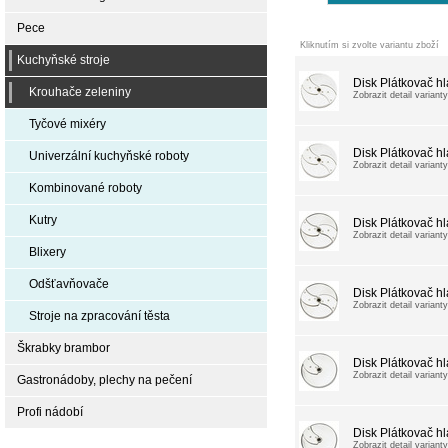
Pece
Kliknutím si zvolte variantu zboží
Kuchyňské stroje
Disk Plátkovač h
Krouhače zeleniny
Zobrazit detail varianty
Tyčové mixéry
Disk Plátkovač h
Univerzální kuchyňské roboty
Zobrazit detail varianty
Kombinované roboty
Kutry
Disk Plátkovač h
Zobrazit detail varianty
Blixery
Odšťavňovače
Disk Plátkovač h
Zobrazit detail varianty
Stroje na zpracování těsta
Škrabky brambor
Disk Plátkovač h
Zobrazit detail varianty
Gastronádoby, plechy na pečení
Profi nádobí
Disk Plátkovač h
Zobrazit detail varianty