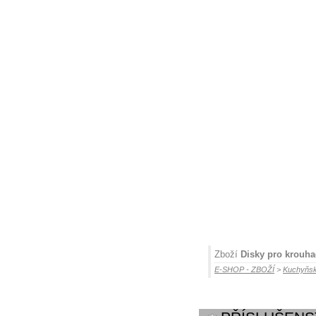
Zboží
Disky pro krouha
E-SHOP - ZBOŽÍ
>
Kuchyňsk