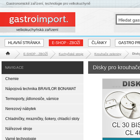
Gastronomické zařízení, technologie pro velkokuchyně
HLAVNÍ STRÁNKA
E-SHOP - ZBOŽÍ
ČLÁNKY
GASTRO P
Disky
E-SHOP - ZBOŽÍ
Kuchyňské stroje
Krouhače zeleniny
Hlavní stránka
Disky pro krouhač
NAVIGACE
Chemie
Nápojová technika BRAVILOR BONAMAT
Termoporty, jídlonosiče, várnice
Nerezový nábytek
Chladničky, mrazničky, šokery, chladící stoly
Nářezové stroje
Varné technologie