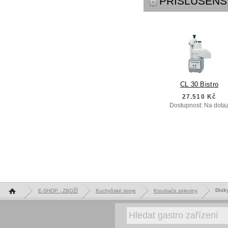
PŘÍSLUŠENS
CL 30 Bistro
27.510 Kč
Dostupnost: Na dota
Hlavní stránka
Disky
E-SHOP - ZBOŽÍ
Kuchyňské stroje
Krouhače zeleniny