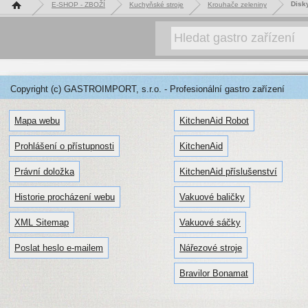
Hlavní stránka
Disky
E-SHOP - ZBOŽÍ
Kuchyňské stroje
Krouhače zeleniny
Copyright (c) GASTROIMPORT, s.r.o. - Profesionální gastro zařízení
Mapa webu
KitchenAid Robot
Prohlášení o přístupnosti
KitchenAid
Právní doložka
KitchenAid příslušenství
Historie procházení webu
Vakuové baličky
XML Sitemap
Vakuové sáčky
Poslat heslo e-mailem
Nářezové stroje
Bravilor Bonamat