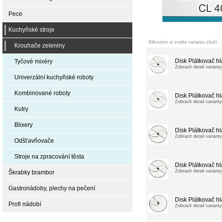
Pece
Kuchyňské stroje
Kliknutím si zvolte variantu zboží
Krouhače zeleniny
Disk Plátkovač h
Tyčové mixéry
Zobrazit detail varianty
Univerzální kuchyňské roboty
Kombinované roboty
Disk Plátkovač h
Zobrazit detail varianty
Kutry
Blixery
Disk Plátkovač h
Zobrazit detail varianty
Odšťavňovače
Stroje na zpracování těsta
Disk Plátkovač h
Zobrazit detail varianty
Škrabky brambor
Gastronádoby, plechy na pečení
Disk Plátkovač h
Profi nádobí
Zobrazit detail varianty