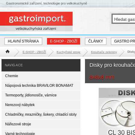
Gastronomické zařízení, technologie pro velkokuchyně
HLAVNÍ STRÁNKA
E-SHOP - ZBOŽÍ
ČLÁNKY
GASTRO P
Disky
E-SHOP - ZBOŽÍ
Kuchyňské stroje
Krouhače zeleniny
Hlavní stránka
Disky pro krouhač
NAVIGACE
Chemie
8x8x8 mm
Nápojová technika BRAVILOR BONAMAT
Termoporty, jídlonosiče, várnice
Nerezový nábytek
Chladničky, mrazničky, šokery, chladící stoly
Nářezové stroje
Varné technologie