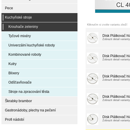
Pece
Kuchyňské stroje
Kliknutím si zvolte variantu zboží
Krouhače zeleniny
Disk Plátkovač h
Tyčové mixéry
Zobrazit detail varianty
Univerzální kuchyňské roboty
Kombinované roboty
Disk Plátkovač h
Zobrazit detail varianty
Kutry
Blixery
Disk Plátkovač h
Zobrazit detail varianty
Odšťavňovače
Stroje na zpracování těsta
Disk Plátkovač h
Zobrazit detail varianty
Škrabky brambor
Gastronádoby, plechy na pečení
Disk Plátkovač h
Profi nádobí
Zobrazit detail varianty