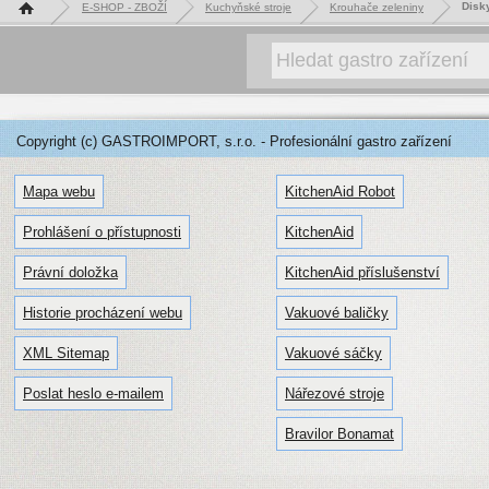
Hlavní stránka
Disky
E-SHOP - ZBOŽÍ
Kuchyňské stroje
Krouhače zeleniny
Copyright (c) GASTROIMPORT, s.r.o. - Profesionální gastro zařízení
Mapa webu
KitchenAid Robot
Prohlášení o přístupnosti
KitchenAid
Právní doložka
KitchenAid příslušenství
Historie procházení webu
Vakuové baličky
XML Sitemap
Vakuové sáčky
Poslat heslo e-mailem
Nářezové stroje
Bravilor Bonamat