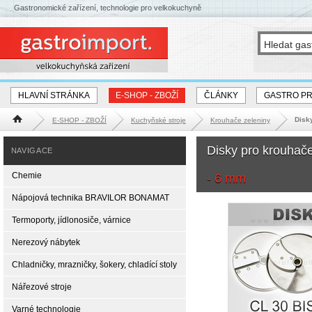
Gastronomické zařízení, technologie pro velkokuchyně
HLAVNÍ STRÁNKA
E-SHOP - ZBOŽÍ
ČLÁNKY
GASTRO P
Disky
E-SHOP - ZBOŽÍ
Kuchyňské stroje
Krouhače zeleniny
Hlavní stránka
Disky pro krouhač
NAVIGACE
Chemie
- 6 mm
Nápojová technika BRAVILOR BONAMAT
Termoporty, jídlonosiče, várnice
Nerezový nábytek
Chladničky, mrazničky, šokery, chladící stoly
Nářezové stroje
Varné technologie