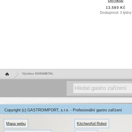
skříňkou
13.580 Kč
Dostupnost: 3 týdny
Hlavní stránka
Výrobce DORAMETAL
Copyright (c) GASTROIMPORT, s.r.o. - Profesionální gastro zařízení
Mapa webu
KitchenAid Robot