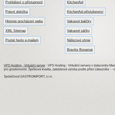
Prohlášení o přístupnosti
KitchenAid
Právní doložka
KitchenAid příslušenství
Historie procházení webu
Vakuové baličky
XML Sitemap
Vakuové sáčky
Poslat heslo e-mailem
Nářezové stroje
Bravilor Bonamat
VPS Hosting - Virtuální server
- VPS Hosting - Virtuální servery v datacentru Mas
pro grastronomii. Špičková kvalita, zakázková výroba podle přání zákazníka - - 
Společnost GASTROIMPORT, s.r.o.