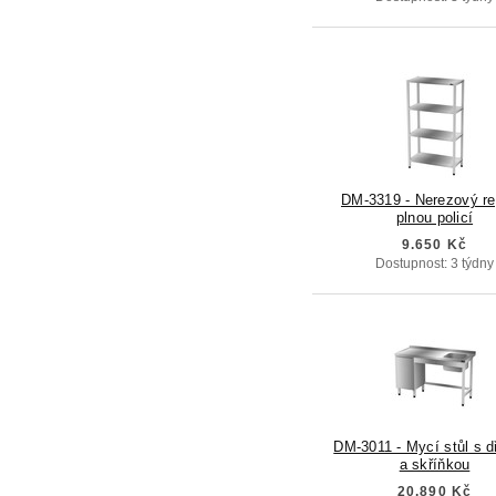
DM-3319 - Nerezový re
plnou policí
9.650 Kč
Dostupnost: 3 týdny
DM-3011 - Mycí stůl s 
a skříňkou
20.890 Kč