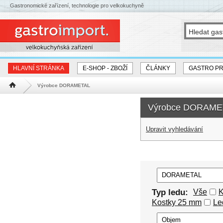
Gastronomické zařízení, technologie pro velkokuchyně
HLAVNÍ STRÁNKA
E-SHOP - ZBOŽÍ
ČLÁNKY
GASTRO P
Výrobce DORAMETAL
Hlavní stránka
Výrobce DORAME
Upravit vyhledávání
Typ ledu:
Vše
K
Kostky 25 mm
Le