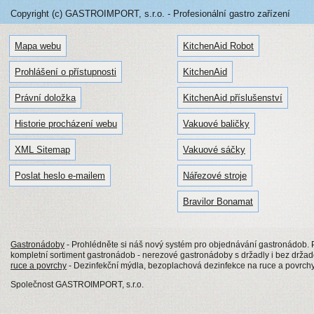
Copyright (c) GASTROIMPORT, s.r.o. - Profesionální gastro zařízení
Mapa webu
KitchenAid Robot
Prohlášení o přístupnosti
KitchenAid
Právní doložka
KitchenAid příslušenství
Historie procházení webu
Vakuové baličky
XML Sitemap
Vakuové sáčky
Poslat heslo e-mailem
Nářezové stroje
Bravilor Bonamat
Gastronádoby
- Prohlédněte si náš nový systém pro objednávání gastronádob
kompletní sortiment gastronádob - nerezové gastronádoby s držadly i bez drž
ruce a povrchy
- Dezinfekční mýdla, bezoplachová dezinfekce na ruce a povrch
Společnost GASTROIMPORT, s.r.o.