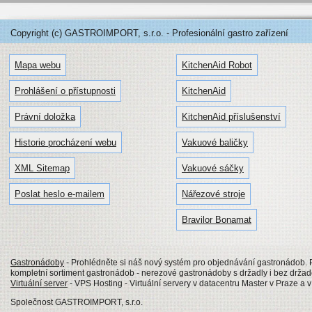
Copyright (c) GASTROIMPORT, s.r.o. - Profesionální gastro zařízení
Mapa webu
KitchenAid Robot
Prohlášení o přístupnosti
KitchenAid
Právní doložka
KitchenAid příslušenství
Historie procházení webu
Vakuové baličky
XML Sitemap
Vakuové sáčky
Poslat heslo e-mailem
Nářezové stroje
Bravilor Bonamat
Gastronádoby
- Prohlédněte si náš nový systém pro objednávání gastronádob
kompletní sortiment gastronádob - nerezové gastronádoby s držadly i bez drž
Virtuální server
- VPS Hosting - Virtuální servery v datacentru Master v Praze a 
Společnost GASTROIMPORT, s.r.o.