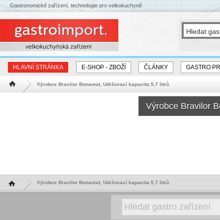
Gastronomické zařízení, technologie pro velkokuchyně
HLAVNÍ STRÁNKA
E-SHOP - ZBOŽÍ
ČLÁNKY
GASTRO P
Výrobce Bravilor Bonamat, Udržovací kapacita 5,7 litrů
Hlavní stránka
Výrobce Bravilor B
Hlavní stránka
Výrobce Bravilor Bonamat, Udržovací kapacita 5,7 litrů