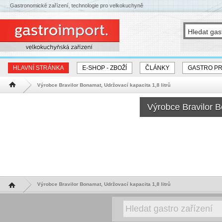
Gastronomické zařízení, technologie pro velkokuchyně
HLAVNÍ STRÁNKA
E-SHOP - ZBOŽÍ
ČLÁNKY
GASTRO P
Výrobce Bravilor Bonamat, Udržovací kapacita 1,8 litrů
Hlavní stránka
Výrobce Bravilor B
Hlavní stránka
Výrobce Bravilor Bonamat, Udržovací kapacita 1,8 litrů