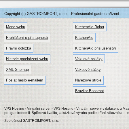
Copyright (c) GASTROIMPORT, s.r.o. - Profesionální gastro zařízení
Mapa webu
KitchenAid Robot
Prohlášení o přístupnosti
KitchenAid
Právní doložka
KitchenAid příslušenství
Historie procházení webu
Vakuové baličky
XML Sitemap
Vakuové sáčky
Poslat heslo e-mailem
Nářezové stroje
Bravilor Bonamat
VPS Hosting - Virtuální server
- VPS Hosting - Virtuální servery v datacentru Mas
pro grastronomii. Špičková kvalita, zakázková výroba podle přání zákazníka - - 
Společnost GASTROIMPORT, s.r.o.