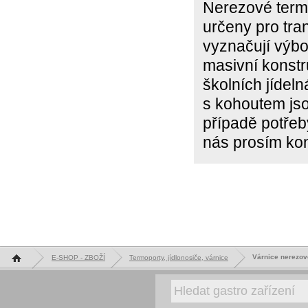
Nerezové term
určeny pro tra
vyznačují výb
masivní konstr
školních jídel
s kohoutem js
případě potře
nás prosím kon
Hlavní stránka
Várnice nerezov
E-SHOP - ZBOŽÍ
Termoporty, jídlonosiče, várnice