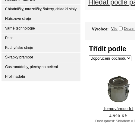
Hledat podle p
Chladničky, mrazničky, šokery, chladící stoly
Nářezové stroje
Varné technologie
Vše
Ostatn
Výrobce:
Pece
Třídit podle
Kuchyňské stroje
Škrabky brambor
Gastronádoby, plechy na pečení
Profi nádobí
Termovárnice 5 l
4.990 Kč
Dostupnost: Skladem v 