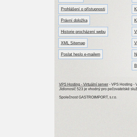
Prohlášení o přístupnosti
K
Právní doložka
K
Historie procházení webu
V
XML Sitemap
V
Poslat heslo e-mailem
N
B
VPS Hosting - Virtuální server
- VPS Hosting - V
Jídlonosič 523 je vhodný pro pečovatelské slu
Společnost GASTROIMPORT, s.r.o.