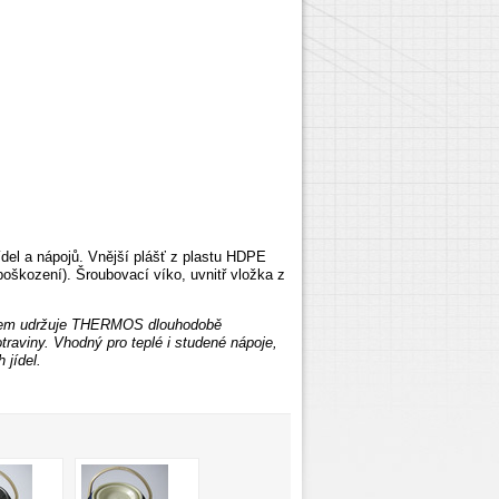
ídel a nápojů. Vnější plášť z plastu HDPE
 poškození). Šroubovací
víko, uvnitř vložka z
stem udržuje THERMOS dlouhodobě
traviny. Vhodný pro teplé i studené nápoje,
 jídel.