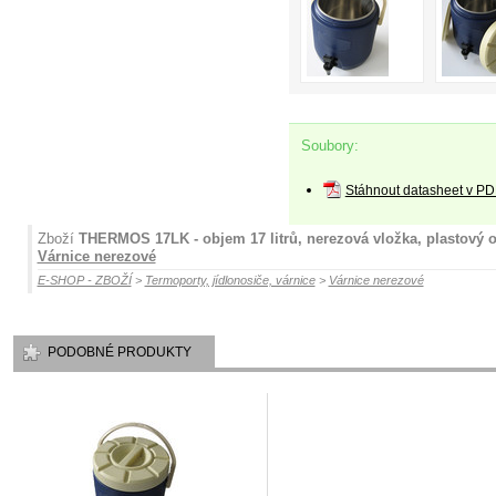
Soubory:
Stáhnout datasheet v PD
Zboží
THERMOS 17LK - objem 17 litrů, nerezová vložka, plastový o
Várnice nerezové
E-SHOP - ZBOŽÍ
>
Termoporty, jídlonosiče, várnice
>
Várnice nerezové
PODOBNÉ PRODUKTY