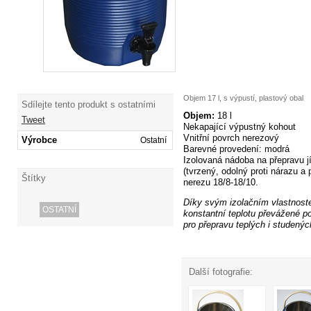
Objem 17 l, s výpustí, plastový obal
Sdílejte tento produkt s ostatními
Objem:
18 l
Tweet
Nekapající výpustný kohout
Vnitřní povrch nerezový
Výrobce
Ostatní
Barevné provedení: modrá
Izolovaná nádoba
na přepravu j
(tvrzený, odolný proti nárazu a
Štítky
nerezu 18/8-18/10.
Díky svým izolačním vlastno
OSTATNÍ
konstantní
teplotu převážené po
pro přepravu teplých i studených
Další fotografie: