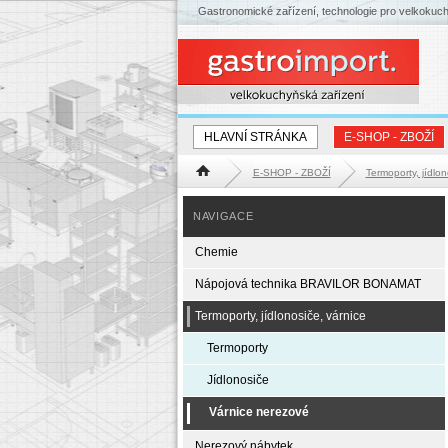
Gastronomické zařízení, technologie pro velkokuc
HLAVNÍ STRÁNKA
E-SHOP - ZBOŽÍ
E-SHOP - ZBOŽÍ
Termoporty, jídlon
Hlavní stránka
NAVIGACE
Chemie
Nápojová technika BRAVILOR BONAMAT
Termoporty, jídlonosiče, várnice
Termoporty
Jídlonosiče
Várnice nerezové
Nerezový nábytek