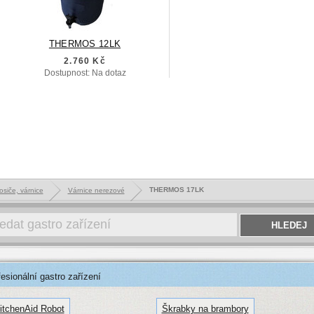
THERMOS 12LK
2.760 Kč
Dostupnost: Na dotaz
THERMOS 17LK
osiče, várnice
Várnice nerezové
sionální gastro zařízení
itchenAid Robot
Škrabky na brambory