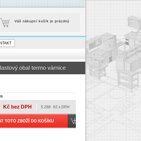
Váš nákupní košík je prázdný
NTAKT
astový obal termo várnice
06
Kč bez DPH
5.288
Kč s DPH