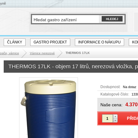
hyně
ČLÁNKY
GASTRO PROJEKT
INFORMACE O NÁKUPU
KO
THERMOS 17LK
osiče, várnice
Várnice nerezové
THERMOS 17LK - objem 17 litrů, nerezová vložka, pl
Dostupnost:
Na dotaz
Katalogové číslo:
133
4.370
Naše cena: