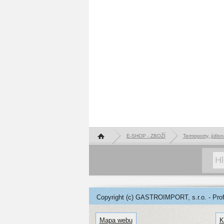
Hlavní stránka
E-SHOP - ZBOŽÍ
Termoporty, jídlon
Copyright (c) GASTROIMPORT, s.r.o. - Profe
Mapa webu
K