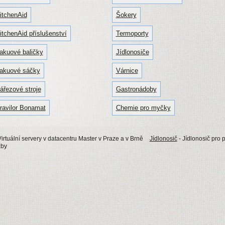
itchenAid
Šokery
itchenAid příslušenství
Termoporty
akuové baličky
Jídlonosiče
akuové sáčky
Várnice
ářezové stroje
Gastronádoby
ravilor Bonamat
Chemie pro myčky
irtuální servery v datacentru Master v Praze a v Brně
Jídlonosič
- Jídlonosič pro 
žby