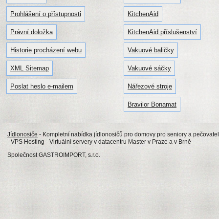
Prohlášení o přístupnosti
KitchenAid
Právní doložka
KitchenAid příslušenství
Historie procházení webu
Vakuové baličky
XML Sitemap
Vakuové sáčky
Poslat heslo e-mailem
Nářezové stroje
Bravilor Bonamat
Jídlonosiče
- Kompletní nabídka jídlonosičů pro domovy pro seniory a pečovatels
- VPS Hosting - Virtuální servery v datacentru Master v Praze a v Brně
Společnost GASTROIMPORT, s.r.o.