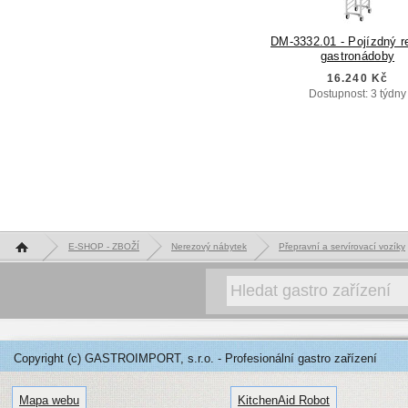
DM-3332.01 - Pojízdný r
gastronádoby
16.240 Kč
Dostupnost: 3 týdny
Hlavní stránka
E-SHOP - ZBOŽÍ
Nerezový nábytek
Přepravní a servírovací vozíky
Copyright (c) GASTROIMPORT, s.r.o. - Profesionální gastro zařízení
Mapa webu
KitchenAid Robot