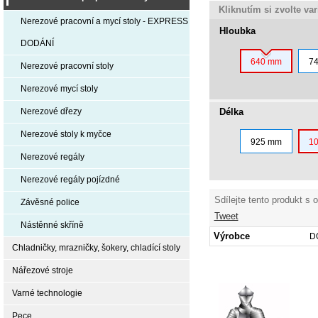
Kliknutím si zvolte va
Nerezové pracovní a mycí stoly - EXPRESS
Hloubka
DODÁNÍ
640 mm
7
Nerezové pracovní stoly
Nerezové mycí stoly
Délka
Nerezové dřezy
Nerezové stoly k myčce
925 mm
1
Nerezové regály
Nerezové regály pojízdné
Sdílejte tento produkt s 
Závěsné police
Tweet
Nástěnné skříně
Výrobce
D
Chladničky, mrazničky, šokery, chladící stoly
Nářezové stroje
Varné technologie
Pece