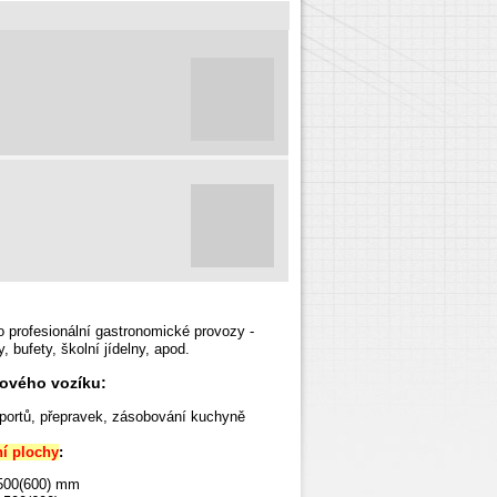
 profesionální gastronomické provozy -
y, bufety, školní
jídelny, apod.
zového vozíku:
portů, přepravek, zásobování kuchyně
ní plochy
:
500(600) mm