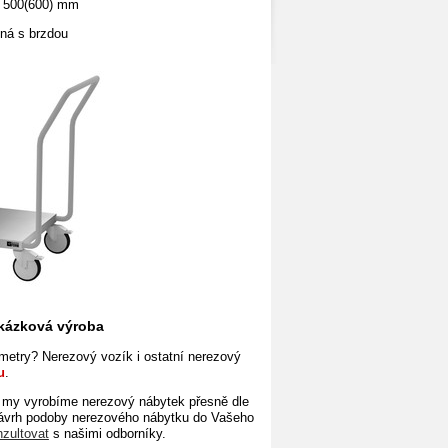
 500(600) mm
čná s brzdou
akázková výroba
etry? Nerezový vozík i ostatní nerezový
u
.
 my vyrobíme nerezový nábytek přesně dle
návrh podoby nerezového nábytku do Vašeho
nzultovat
s našimi odborníky.