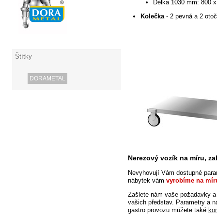
Délka 1030 mm: 800 x
Kolečka
- 2 pevná a 2 oto
Štítky
DORAMETAL
Nerezový vozík na míru, z
Nevyhovují
Vám dostupné param
nábytek
vám
vyrobíme na mír
Zašlete nám vaše požadavky a
vašich představ. Parametry a 
gastro provozu můžete také
ko