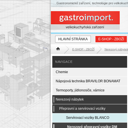
Gastronomické zařízení, technologie pro velkokuc
HLAVNÍ STRÁNKA
E-SHOP - ZBOŽÍ
E-SHOP - ZBOŽÍ
Nerezový nábyte
Hlavní stránka
NAVIGACE
Chemie
Nápojová technika BRAVILOR BONAMAT
Termoporty, jídlonosiče, várnice
Nerezový nábytek
Přepravní a servírovací vozíky
Servírovací vozíky BLANCO
Nerezové přepravní vozíky DM