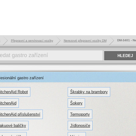
DM-3401 - Ne
k
Přepravní a servírovací vozíky
Nerezové přepravní vozíky DM
sionální gastro zařízení
itchenAid Robot
Škrabky na brambory
itchenAid
Šokery
itchenAid příslušenství
Termoporty
akuové baličky
Jídlonosiče