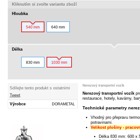
Kliknutím si zvolte variantu zboží
Hloubka
540 mm
640 mm
Délka
830 mm
1030 mm
Nerezový transportní vozík
Sdílejte tento produkt s ostatními
Nerezový transportní vozík
pro
Tweet
restaurace, hotely, kavárny, bar
Výrobce
DORAMETAL
Technické parametry nere
Vhodný
pro přepravu termo
potravinami.
Velikost plošiny - pracov
Délka 830 mm:
600 x 