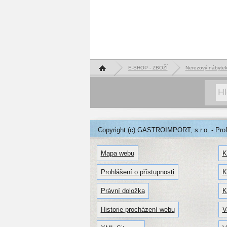
Hlavní stránka
E-SHOP - ZBOŽÍ
Nerezový nábyte
Copyright (c) GASTROIMPORT, s.r.o. - Profe
Mapa webu
K
Prohlášení o přístupnosti
K
Právní doložka
K
Historie procházení webu
V