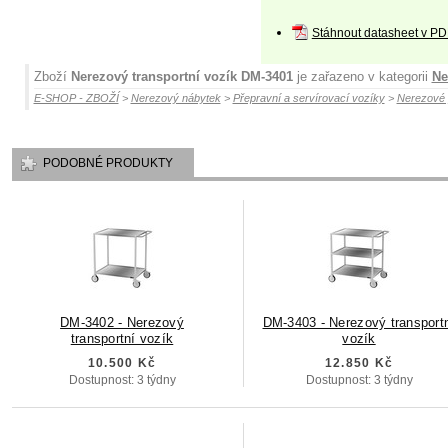
Stáhnout datasheet v PD
Zboží
Nerezový transportní vozík DM-3401
je zařazeno v kategorii
Ne
E-SHOP - ZBOŽÍ
>
Nerezový nábytek
>
Přepravní a servírovací vozíky
>
Nerezové 
PODOBNÉ PRODUKTY
DM-3402 - Nerezový
DM-3403 - Nerezový transport
transportní vozík
vozík
10.500 Kč
12.850 Kč
Dostupnost: 3 týdny
Dostupnost: 3 týdny