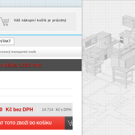
Váš nákupní košík je prázdný
NTAKT
rezový transportní vozík
m délka 1030 mm
0
Kč bez DPH
14.714
Kč s DPH