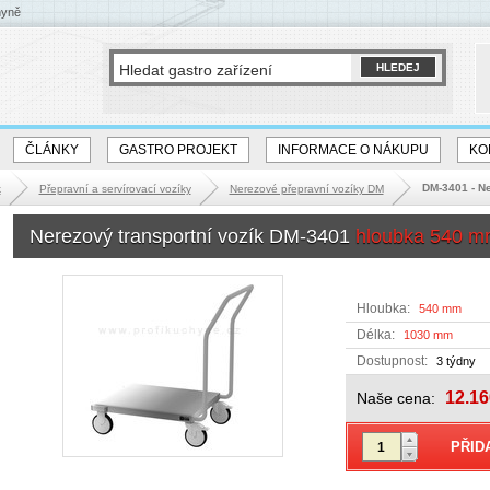
hyně
ČLÁNKY
GASTRO PROJEKT
INFORMACE O NÁKUPU
KO
DM-3401 - Ne
k
Přepravní a servírovací vozíky
Nerezové přepravní vozíky DM
Nerezový transportní vozík DM-3401
hloubka 540 m
Hloubka:
540 mm
Délka:
1030 mm
Dostupnost:
3 týdny
12.16
Naše cena: