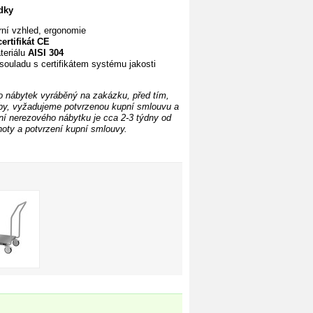
dky
ní vzhled, ergonomie
certifikát CE
teriálu
AISI 304
souladu s certifikátem systému jakosti
o nábytek vyráběný na zakázku, před tím,
by, vyžadujeme potvrzenou kupní smlouvu
a
í nerezového nábytku je cca 2-3 týdny od
noty
a potvrzení kupní smlouvy.