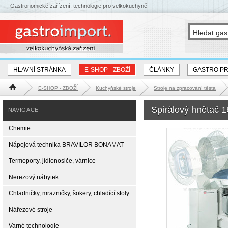
Gastronomické zařízení, technologie pro velkokuchyně
HLAVNÍ STRÁNKA
E-SHOP - ZBOŽÍ
ČLÁNKY
GASTRO P
E-SHOP - ZBOŽÍ
Kuchyňské stroje
Stroje na zpracování těsta
Hlavní stránka
Spirálový hnětač 1
NAVIGACE
Chemie
Nápojová technika BRAVILOR BONAMAT
Termoporty, jídlonosiče, várnice
Nerezový nábytek
Chladničky, mrazničky, šokery, chladící stoly
Nářezové stroje
Varné technologie