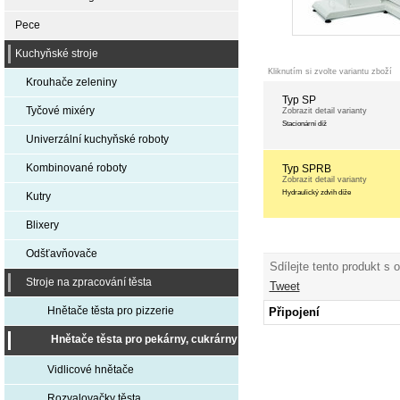
Pece
Kuchyňské stroje
Kliknutím si zvolte variantu zboží
Krouhače zeleniny
Typ SP
Tyčové mixéry
Zobrazit detail varianty
Stacionární díž
Univerzální kuchyňské roboty
Kombinované roboty
Typ SPRB
Zobrazit detail varianty
Hydraulický zdvih díže
Kutry
Blixery
Odšťavňovače
Sdílejte tento produkt s 
Stroje na zpracování těsta
Tweet
Hnětače těsta pro pizzerie
Připojení
Hnětače těsta pro pekárny, cukrárny
Vidlicové hnětače
Rozvalovačky těsta