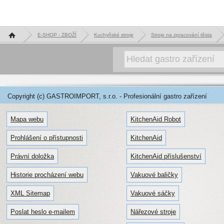
Hlavní stránka
E-SHOP - ZBOŽÍ
Kuchyňské stroje
Stroje na zpracování těsta
Copyright (c) GASTROIMPORT, s.r.o. - Profesionální gastro zařízení
Mapa webu
KitchenAid Robot
Prohlášení o přístupnosti
KitchenAid
Právní doložka
KitchenAid příslušenství
Historie procházení webu
Vakuové baličky
XML Sitemap
Vakuové sáčky
Poslat heslo e-mailem
Nářezové stroje