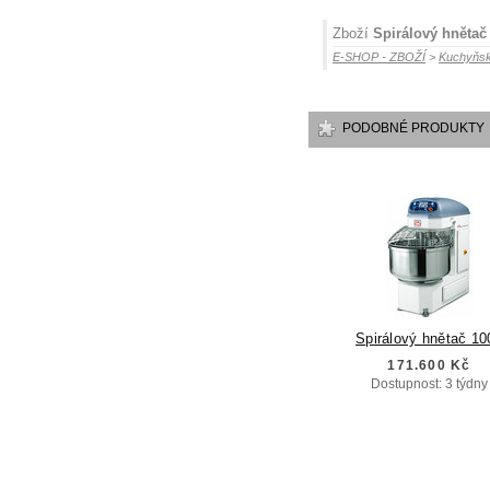
Zboží
Spirálový hnětač 
E-SHOP - ZBOŽÍ
>
Kuchyňsk
PODOBNÉ PRODUKTY
Spirálový hnětač 100
171.600 Kč
Dostupnost: 3 týdny