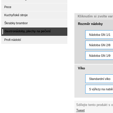
Pece
Kuchyňské stroje
Kliknutím si zvolte va
Škrabky brambor
Rozměr nádoby
Gastronádoby, plechy na pečení
Nádoba GN 1/1
Profi nádobí
Nádoba GN 2/8
Nádoba GN 1/9
Víko
Standardní víko
S výřezy na nabě
Sdílejte tento produkt s 
Tweet