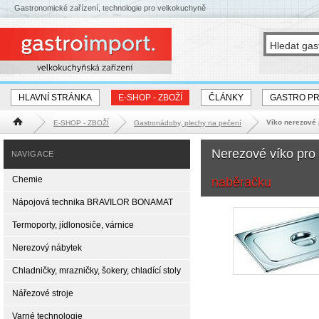
Gastronomické zařízení, technologie pro velkokuchyně
HLAVNÍ STRÁNKA
E-SHOP - ZBOŽÍ
ČLÁNKY
GASTRO P
Víko nerezové
E-SHOP - ZBOŽÍ
Gastronádoby, plechy na pečení
Hlavní stránka
Nerezové víko pro
NAVIGACE
Chemie
naběračku
Nápojová technika BRAVILOR BONAMAT
Termoporty, jídlonosiče, várnice
Nerezový nábytek
Chladničky, mrazničky, šokery, chladící stoly
Nářezové stroje
Varné technologie