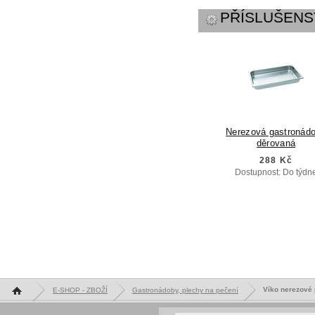
PŘÍSLUŠENS
Nerezová gastronád
děrovaná
288 Kč
Dostupnost: Do týdn
Hlavní stránka
Víko nerezové
E-SHOP - ZBOŽÍ
Gastronádoby, plechy na pečení