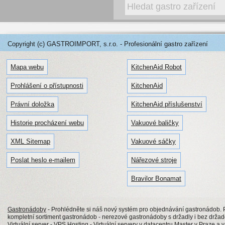
Copyright (c) GASTROIMPORT, s.r.o. - Profesionální gastro zařízení
Mapa webu
KitchenAid Robot
Prohlášení o přístupnosti
KitchenAid
Právní doložka
KitchenAid příslušenství
Historie procházení webu
Vakuové baličky
XML Sitemap
Vakuové sáčky
Poslat heslo e-mailem
Nářezové stroje
Bravilor Bonamat
Gastronádoby
- Prohlédněte si náš nový systém pro objednávání gastronádob
kompletní sortiment gastronádob - nerezové gastronádoby s držadly i bez drž
Virtuální server
- VPS Hosting - Virtuální servery v datacentru Master v Praze a 