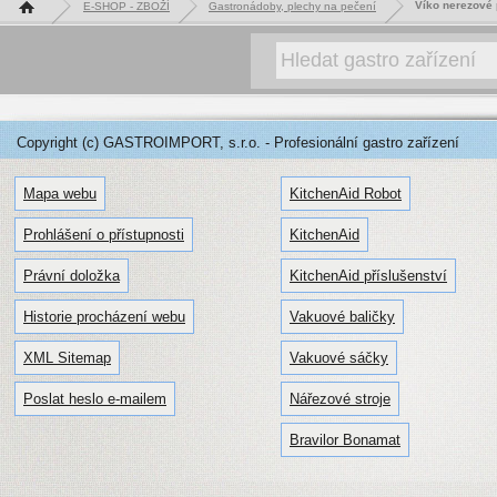
Hlavní stránka
Víko nerezové
E-SHOP - ZBOŽÍ
Gastronádoby, plechy na pečení
Copyright (c) GASTROIMPORT, s.r.o. - Profesionální gastro zařízení
Mapa webu
KitchenAid Robot
Prohlášení o přístupnosti
KitchenAid
Právní doložka
KitchenAid příslušenství
Historie procházení webu
Vakuové baličky
XML Sitemap
Vakuové sáčky
Poslat heslo e-mailem
Nářezové stroje
Bravilor Bonamat