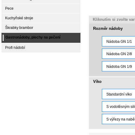
Pece
Kuchyňské stroje
Kliknutím si zvolte va
Škrabky brambor
Rozměr nádoby
Gastronádoby, plechy na pečení
Nádoba GN 1/1
Profi nádobí
Nádoba GN 2/8
Nádoba GN 1/9
Víko
Standardní víko
S vodotěsným sil
S výřezy na nabě