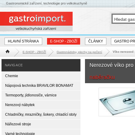
Gastronomické zařízení, technologie pro velkokuchyně
HLAVNÍ STRÁNKA
E-SHOP - ZBOŽÍ
ČLÁNKY
GASTRO P
Víko nerezové
E-SHOP - ZBOŽÍ
Gastronádoby, plechy na pečení
Hlavní stránka
Nerezové víko pro
NAVIGACE
Chemie
naběračku
Nápojová technika BRAVILOR BONAMAT
Termoporty, jídlonosiče, várnice
Nerezový nábytek
Chladničky, mrazničky, šokery, chladící stoly
Nářezové stroje
Varné technologie