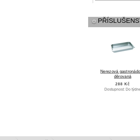
PŘÍSLUŠENS
Nerezová gastronád
děrovaná
288 Kč
Dostupnost: Do týdn