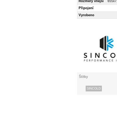
Rozměry vnější
655x7
Připojení
Vyrobeno
Štítky
SINCOLD