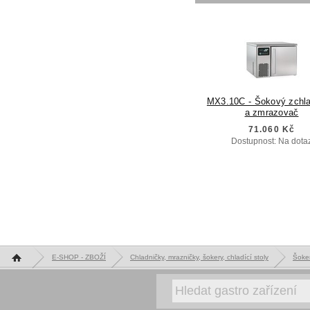
MX3.10C - Šokový zchl
a zmrazovač
71.060 Kč
Dostupnost: Na dota
Hlavní stránka
E-SHOP - ZBOŽÍ
Chladničky, mrazničky, šokery, chladící stoly
Šoke