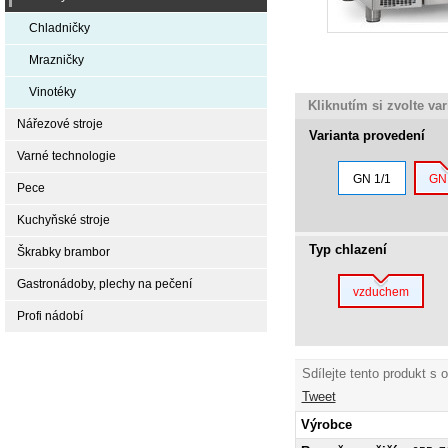
Chladničky
Mrazničky
Vinotéky
Kliknutím si zvolte va
Nářezové stroje
Varianta provedení
Varné technologie
GN 1/1
GN 
Pece
Kuchyňské stroje
Typ chlazení
Škrabky brambor
Gastronádoby, plechy na pečení
vzduchem
Profi nádobí
Sdílejte tento produkt s 
Tweet
Výrobce