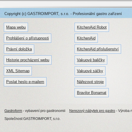
Copyright (c) GASTROIMPORT, s.r.o. - Profesionální gastro zařízení
Mapa webu
KitchenAid Robot
Prohlášení o přístupnosti
KitchenAid
Právní doložka
KitchenAid příslušenství
Historie procházení webu
Vakuové baličky
XML Sitemap
Vakuové sáčky
Poslat heslo e-mailem
Nářezové stroje
Bravilor Bonamat
Gastroform
- vybavení pro gastronomii
Nerezový nábytek pro gastro
- Výroba 
Společnost GASTROIMPORT, s.r.o.