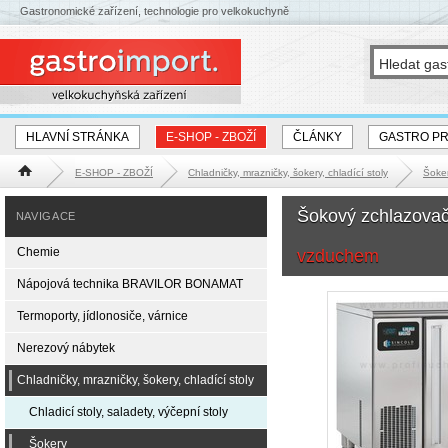
Gastronomické zařízení, technologie pro velkokuchyně
HLAVNÍ STRÁNKA
E-SHOP - ZBOŽÍ
ČLÁNKY
GASTRO P
E-SHOP - ZBOŽÍ
Chladničky, mrazničky, šokery, chladící stoly
Šoke
Hlavní stránka
Šokový zchlazova
NAVIGACE
Chemie
vzduchem
Nápojová technika BRAVILOR BONAMAT
Termoporty, jídlonosiče, várnice
Nerezový nábytek
Chladničky, mrazničky, šokery, chladící stoly
Chladicí stoly, saladety, výčepní stoly
Šokery