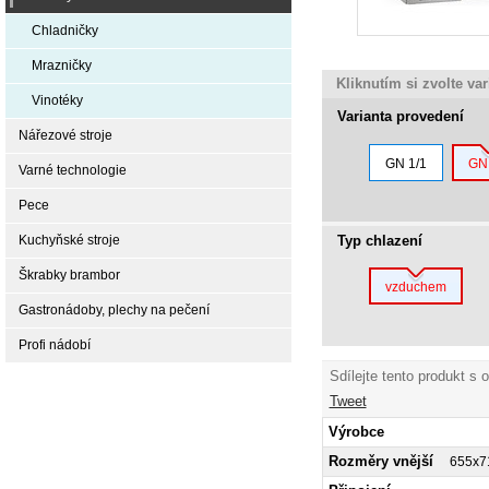
Chladničky
Mrazničky
Kliknutím si zvolte va
Vinotéky
Varianta provedení
Nářezové stroje
GN 1/1
GN 
Varné technologie
Pece
Typ chlazení
Kuchyňské stroje
Škrabky brambor
vzduchem
Gastronádoby, plechy na pečení
Profi nádobí
Sdílejte tento produkt s 
Tweet
Výrobce
Rozměry vnější
655x7