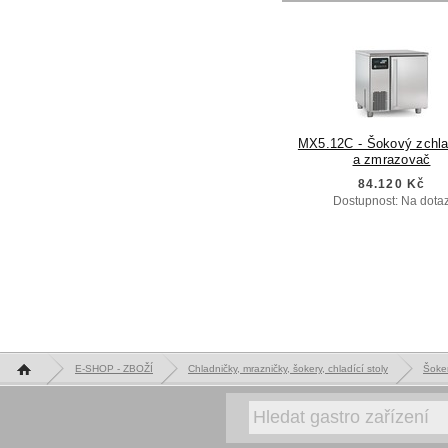
MX5.12C - Šokový zchl
a zmrazovač
84.120 Kč
Dostupnost: Na dota
Hlavní stránka
E-SHOP - ZBOŽÍ
Chladničky, mrazničky, šokery, chladící stoly
Šoke