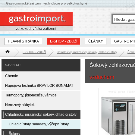
Gastronomické zařízení, technologie pro velkokuchyně
HLAVNÍ STRÁNKA
E-SHOP - ZBOŽÍ
ČLÁNKY
GASTRO P
E-SHOP - ZBOŽÍ
Chladničky, mrazničky, šokery, chladící stoly
Šoke
Hlavní stránka
Šokový zchlazova
NAVIGACE
Chemie
vzduchem
Nápojová technika BRAVILOR BONAMAT
Termoporty, jídlonosiče, várnice
Nerezový nábytek
Chladničky, mrazničky, šokery, chladící stoly
Chladicí stoly, saladety, výčepní stoly
Šokery