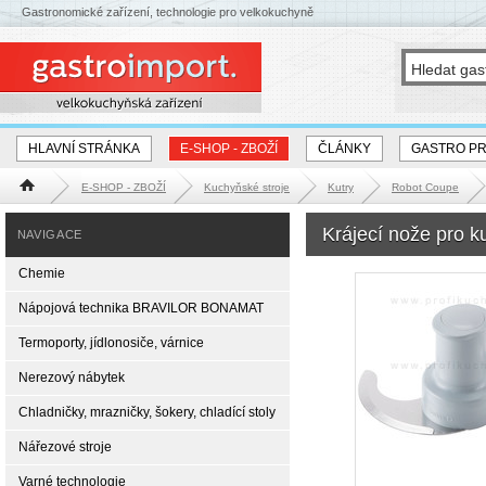
Gastronomické zařízení, technologie pro velkokuchyně
HLAVNÍ STRÁNKA
E-SHOP - ZBOŽÍ
ČLÁNKY
GASTRO P
E-SHOP - ZBOŽÍ
Kuchyňské stroje
Kutry
Robot Coupe
Hlavní stránka
Krájecí nože pro 
NAVIGACE
Chemie
Nápojová technika BRAVILOR BONAMAT
Termoporty, jídlonosiče, várnice
Nerezový nábytek
Chladničky, mrazničky, šokery, chladící stoly
Nářezové stroje
Varné technologie