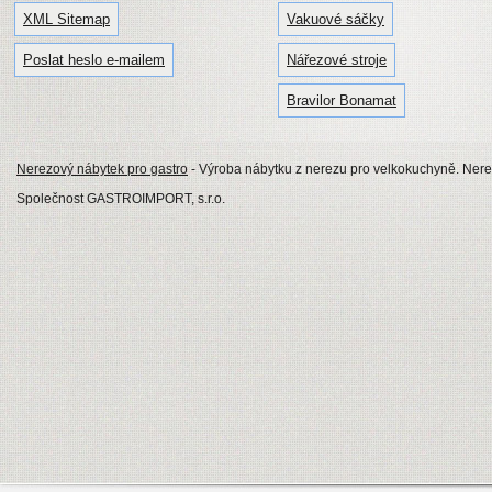
XML Sitemap
Vakuové sáčky
Poslat heslo e-mailem
Nářezové stroje
Bravilor Bonamat
Nerezový nábytek pro gastro
- Výroba nábytku z nerezu pro velkokuchyně. Nerezo
Společnost GASTROIMPORT, s.r.o.