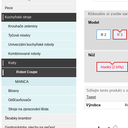
Pece
Kliknutím si zvolte va
Kuchyňské stroje
Model
Krouhače zeleniny
R 2
R 3
Tyčové mixéry
Univerzální kuchyňské roboty
Kombinované roboty
Nůž
Kutry
hladký (2 břity)
Robot Coupe
MAINCA
Sdílejte tento produkt s 
Blixery
Tweet
Odšťavňovače
Výrobce
R
Stroje na zpracování těsta
Škrabky brambor
Gastronádoby, plechy na pečení