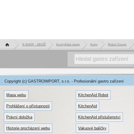
Hlavní stránka
E-SHOP - ZBOŽÍ
Kuchyňské stroje
Kutry
Robot Coupe
Copyright (c) GASTROIMPORT, s.r.o. - Profesionální gastro zařízení
Mapa webu
KitchenAid Robot
Prohlášení o přístupnosti
KitchenAid
Právní doložka
KitchenAid příslušenství
Historie procházení webu
Vakuové baličky