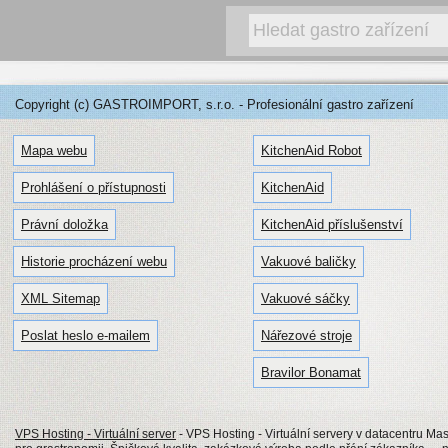
Copyright (c) GASTROIMPORT, s.r.o. - Profesionální gastro zařízení
Mapa webu
KitchenAid Robot
Prohlášení o přístupnosti
KitchenAid
Právní doložka
KitchenAid příslušenství
Historie procházení webu
Vakuové baličky
XML Sitemap
Vakuové sáčky
Poslat heslo e-mailem
Nářezové stroje
Bravilor Bonamat
VPS Hosting - Virtuální server
- VPS Hosting - Virtuální servery v datacentru Mas