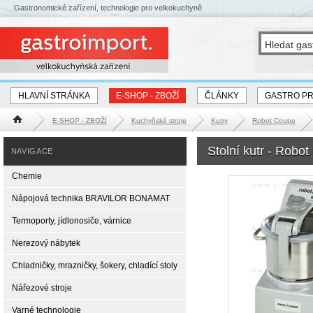
Gastronomické zařízení, technologie pro velkokuchyně
HLAVNÍ STRÁNKA
E-SHOP - ZBOŽÍ
ČLÁNKY
GASTRO P
E-SHOP - ZBOŽÍ
Kuchyňské stroje
Kutry
Robot Coupe
Hlavní stránka
Stolní kutr - Robo
NAVIGACE
Chemie
Nápojová technika BRAVILOR BONAMAT
Termoporty, jídlonosiče, várnice
Nerezový nábytek
Chladničky, mrazničky, šokery, chladící stoly
Nářezové stroje
Varné technologie