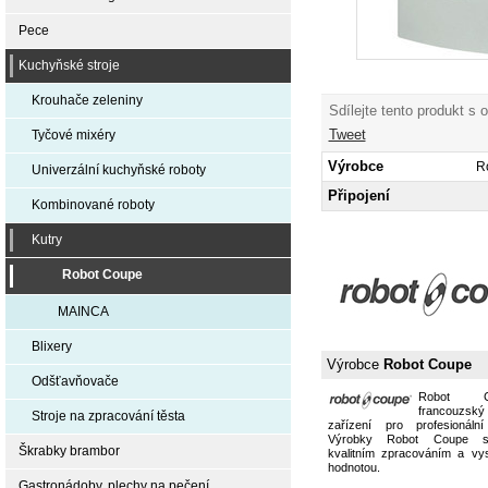
Pece
Kuchyňské stroje
Krouhače zeleniny
Sdílejte tento produkt s 
Tweet
Tyčové mixéry
Výrobce
R
Univerzální kuchyňské roboty
Připojení
Kombinované roboty
Kutry
Robot Coupe
MAINCA
Blixery
Výrobce
Robot Coupe
Odšťavňovače
Robot 
francouzs
Stroje na zpracování těsta
zařízení pro profesionální
Výrobky Robot Coupe s
Škrabky brambor
kvalitním zpracováním a vy
hodnotou.
Gastronádoby, plechy na pečení