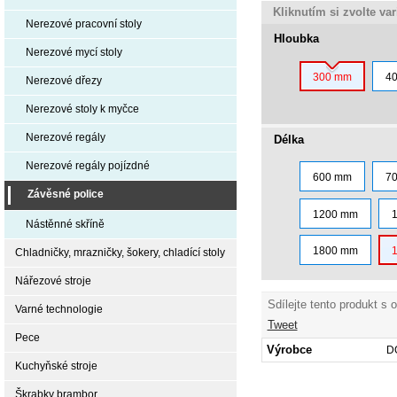
Kliknutím si zvolte va
Nerezové pracovní stoly
Hloubka
Nerezové mycí stoly
300 mm
4
Nerezové dřezy
Nerezové stoly k myčce
Nerezové regály
Délka
Nerezové regály pojízdné
600 mm
7
Závěsné police
1200 mm
Nástěnné skříně
1800 mm
Chladničky, mrazničky, šokery, chladící stoly
Nářezové stroje
Sdílejte tento produkt s 
Varné technologie
Tweet
Pece
Výrobce
D
Kuchyňské stroje
Škrabky brambor