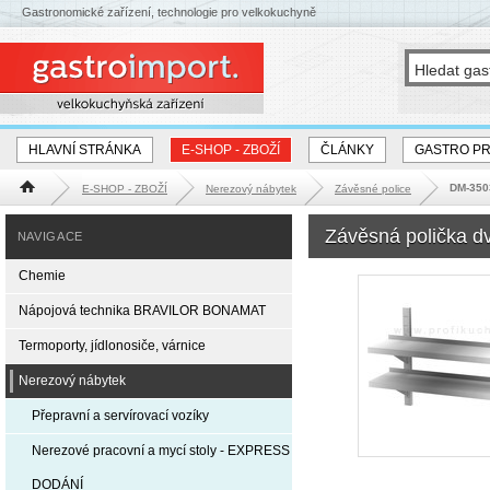
Gastronomické zařízení, technologie pro velkokuchyně
HLAVNÍ STRÁNKA
E-SHOP - ZBOŽÍ
ČLÁNKY
GASTRO P
DM-3503
E-SHOP - ZBOŽÍ
Nerezový nábytek
Závěsné police
Hlavní stránka
Závěsná polička d
NAVIGACE
Chemie
Nápojová technika BRAVILOR BONAMAT
Termoporty, jídlonosiče, várnice
Nerezový nábytek
Přepravní a servírovací vozíky
Nerezové pracovní a mycí stoly - EXPRESS
DODÁNÍ