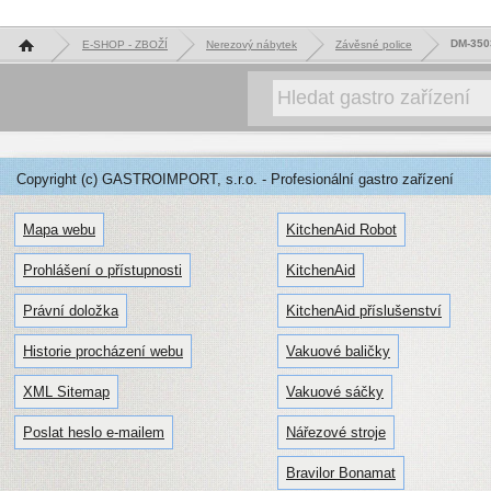
Hlavní stránka
DM-3503
E-SHOP - ZBOŽÍ
Nerezový nábytek
Závěsné police
Copyright (c) GASTROIMPORT, s.r.o. - Profesionální gastro zařízení
Mapa webu
KitchenAid Robot
Prohlášení o přístupnosti
KitchenAid
Právní doložka
KitchenAid příslušenství
Historie procházení webu
Vakuové baličky
XML Sitemap
Vakuové sáčky
Poslat heslo e-mailem
Nářezové stroje
Bravilor Bonamat