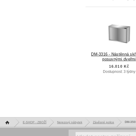
DM-3316 - Nástěnná skř
posuvnými dveřmi
16.010 Kč
Dostupnost: 3 týdny
Hlavní stránka
DM-3501
E-SHOP - ZBOŽÍ
Nerezový nábytek
Závěsné police