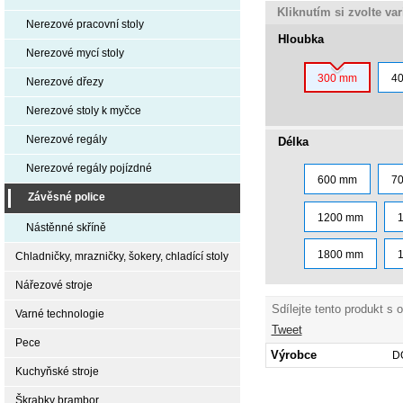
Kliknutím si zvolte va
Nerezové pracovní stoly
Hloubka
Nerezové mycí stoly
300 mm
4
Nerezové dřezy
Nerezové stoly k myčce
Nerezové regály
Délka
Nerezové regály pojízdné
600 mm
7
Závěsné police
1200 mm
Nástěnné skříně
1800 mm
Chladničky, mrazničky, šokery, chladící stoly
Nářezové stroje
Sdílejte tento produkt s 
Varné technologie
Tweet
Pece
Výrobce
D
Kuchyňské stroje
Škrabky brambor