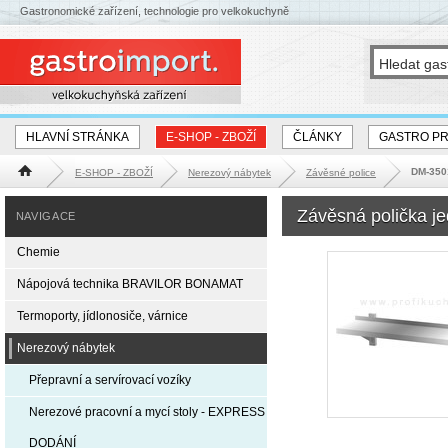
Gastronomické zařízení, technologie pro velkokuchyně
HLAVNÍ STRÁNKA
E-SHOP - ZBOŽÍ
ČLÁNKY
GASTRO P
DM-3501
E-SHOP - ZBOŽÍ
Nerezový nábytek
Závěsné police
Hlavní stránka
Závěsná polička j
NAVIGACE
Chemie
Nápojová technika BRAVILOR BONAMAT
Termoporty, jídlonosiče, várnice
Nerezový nábytek
Přepravní a servírovací vozíky
Nerezové pracovní a mycí stoly - EXPRESS
DODÁNÍ