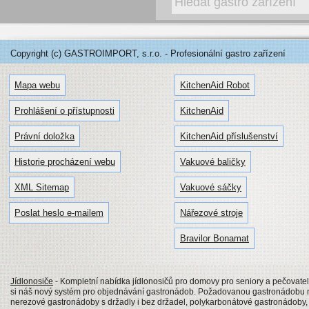
Copyright (c) GASTROIMPORT, s.r.o. - Profesionální gastro zařízení
Mapa webu
KitchenAid Robot
Prohlášení o přístupnosti
KitchenAid
Právní doložka
KitchenAid příslušenství
Historie procházení webu
Vakuové baličky
XML Sitemap
Vakuové sáčky
Poslat heslo e-mailem
Nářezové stroje
Bravilor Bonamat
Jídlonosiče
- Kompletní nabídka jídlonosičů pro domovy pro seniory a pečovatels
si náš nový systém pro objednávání gastronádob. Požadovanou gastronádobu n
nerezové gastronádoby s držadly i bez držadel, polykarbonátové gastronádob