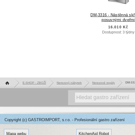
DM-3316 - Nástěnná skř
posuvnými dveřmi
16.010 Kč
Dostupnost: 3 týdny
Hlavní stránka
DM-332
E-SHOP - ZBOŽÍ
Nerezový nábytek
Nerezové regály
Copyright (c) GASTROIMPORT, s.r.o. - Profesionální gastro zařízení
Mapa webu
KitchenAid Robot