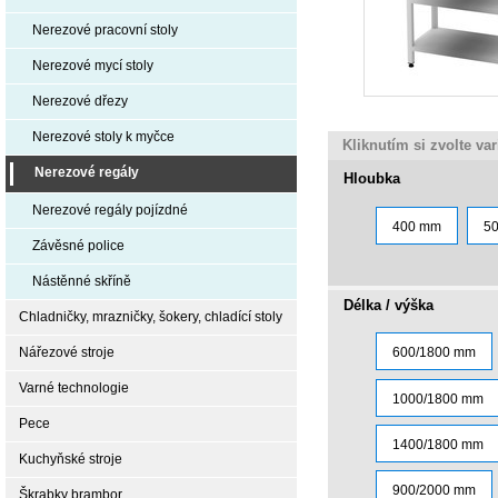
Nerezové pracovní stoly
Nerezové mycí stoly
Nerezové dřezy
Nerezové stoly k myčce
Kliknutím si zvolte va
Nerezové regály
Hloubka
Nerezové regály pojízdné
400 mm
5
Závěsné police
Nástěnné skříně
Délka / výška
Chladničky, mrazničky, šokery, chladící stoly
Nářezové stroje
600/1800 mm
Varné technologie
1000/1800 mm
Pece
1400/1800 mm
Kuchyňské stroje
900/2000 mm
Škrabky brambor