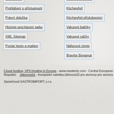
Prohlášení o přístupnosti
KitchenAid
Právní doložka
KitchenAid příslušenství
Historie procházení webu
Vakuové baličky
XML Sitemap
Vakuové sáčky
Poslat heslo e-mailem
Nářezové stroje
Bravilor Bonamat
Cloud hosting, VPS Hosting in Europe
- www.masterdc.com - Central European p
Republic
Jídlonosiče
- Kompletní nabídka jídlonosičů pro domovy pro seniory a
Společnost GASTROIMPORT, s.r.o.