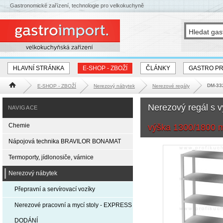
Gastronomické zařízení, technologie pro velkokuchyně
HLAVNÍ STRÁNKA
E-SHOP - ZBOŽÍ
ČLÁNKY
GASTRO P
DM-332
E-SHOP - ZBOŽÍ
Nerezový nábytek
Nerezové regály
Hlavní stránka
Nerezový regál s 
NAVIGACE
Chemie
výška 1300/1800
Nápojová technika BRAVILOR BONAMAT
Termoporty, jídlonosiče, várnice
Nerezový nábytek
Přepravní a servírovací vozíky
Nerezové pracovní a mycí stoly - EXPRESS
DODÁNÍ