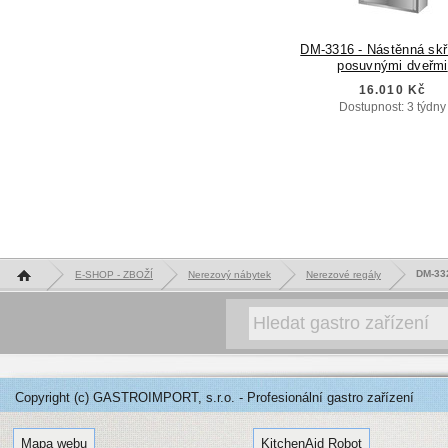
DM-3316 - Nástěnná skř
posuvnými dveřmi
16.010 Kč
Dostupnost: 3 týdny
Hlavní stránka
DM-332
E-SHOP - ZBOŽÍ
Nerezový nábytek
Nerezové regály
Copyright (c) GASTROIMPORT, s.r.o. - Profesionální gastro zařízení
Mapa webu
KitchenAid Robot