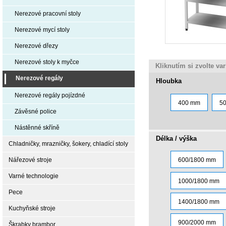
Nerezové pracovní stoly
Nerezové mycí stoly
Nerezové dřezy
Nerezové stoly k myčce
Kliknutím si zvolte va
Nerezové regály
Hloubka
Nerezové regály pojízdné
400 mm
5
Závěsné police
Nástěnné skříně
Délka / výška
Chladničky, mrazničky, šokery, chladící stoly
Nářezové stroje
600/1800 mm
Varné technologie
1000/1800 mm
Pece
1400/1800 mm
Kuchyňské stroje
900/2000 mm
Škrabky brambor