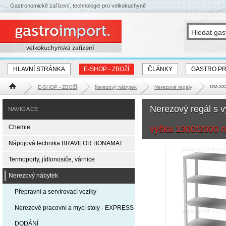
Gastronomické zařízení, technologie pro velkokuchyně
HLAVNÍ STRÁNKA
E-SHOP - ZBOŽÍ
ČLÁNKY
GASTRO P
DM-332
E-SHOP - ZBOŽÍ
Nerezový nábytek
Nerezové regály
Hlavní stránka
Nerezový regál s 
NAVIGACE
Chemie
výška 1300/2000
Nápojová technika BRAVILOR BONAMAT
Termoporty, jídlonosiče, várnice
Nerezový nábytek
Přepravní a servírovací vozíky
Nerezové pracovní a mycí stoly - EXPRESS
DODÁNÍ