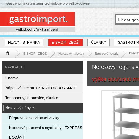
Gastronomické zařízení, technologie pro velkokuchyně
HLAVNÍ STRÁNKA
E-SHOP - ZBOŽÍ
ČLÁNKY
GASTRO P
DM-332
E-SHOP - ZBOŽÍ
Nerezový nábytek
Nerezové regály
Hlavní stránka
Nerezový regál s 
NAVIGACE
Chemie
výška 800/1800 
Nápojová technika BRAVILOR BONAMAT
Termoporty, jídlonosiče, várnice
Nerezový nábytek
Přepravní a servírovací vozíky
Nerezové pracovní a mycí stoly - EXPRESS
DODÁNÍ