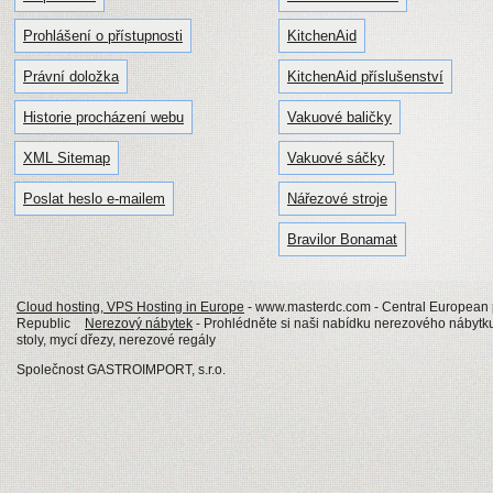
Prohlášení o přístupnosti
KitchenAid
Právní doložka
KitchenAid příslušenství
Historie procházení webu
Vakuové baličky
XML Sitemap
Vakuové sáčky
Poslat heslo e-mailem
Nářezové stroje
Bravilor Bonamat
Cloud hosting, VPS Hosting in Europe
- www.masterdc.com - Central European p
Republic
Nerezový nábytek
- Prohlédněte si naši nabídku nerezového nábytku
stoly, mycí dřezy, nerezové regály
Společnost GASTROIMPORT, s.r.o.