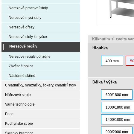
Nerezové pracovní stoly
Nerezové mycí stoly
Nerezové dřezy
Nerezové stoly k myčce
Kliknutím si zvolte va
Nerezové regály
Hloubka
Nerezové regály pojízdné
400 mm
5
Závěsné police
Nástěnné skříně
Délka / výška
Chladničky, mrazničky, šokery, chladící stoly
Nářezové stroje
600/1800 mm
Varné technologie
1000/1800 mm
Pece
1400/1800 mm
Kuchyňské stroje
900/2000 mm
Škrabky brambor