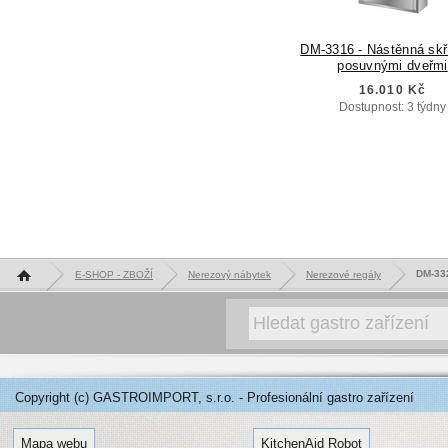
DM-3316 - Nástěnná skř
posuvnými dveřmi
16.010 Kč
Dostupnost: 3 týdny
Hlavní stránka
DM-332
E-SHOP - ZBOŽÍ
Nerezový nábytek
Nerezové regály
Copyright (c) GASTROIMPORT, s.r.o. - Profesionální gastro zařízení
Mapa webu
KitchenAid Robot