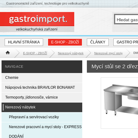
Gastronomické zařízení, technologie pro velkokuchyně
HLAVNÍ STRÁNKA
E-SHOP - ZBOŽÍ
ČLÁNKY
GASTRO P
DM-
E-SHOP - ZBOŽÍ
Nerezový nábytek
Nerezové mycí stoly
Hlavní stránka
Mycí stůl se 2 dře
NAVIGACE
Chemie
Nápojová technika BRAVILOR BONAMAT
Termoporty, jídlonosiče, várnice
Nerezový nábytek
Přepravní a servírovací vozíky
Nerezové pracovní a mycí stoly - EXPRESS
DODÁNÍ