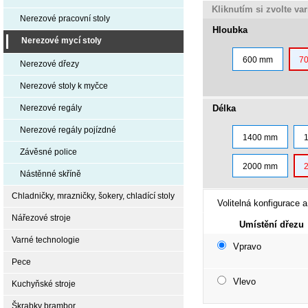
Kliknutím si zvolte va
Nerezové pracovní stoly
Hloubka
Nerezové mycí stoly
600 mm
7
Nerezové dřezy
Nerezové stoly k myčce
Délka
Nerezové regály
Nerezové regály pojízdné
1400 mm
Závěsné police
2000 mm
Nástěnné skříně
Chladničky, mrazničky, šokery, chladící stoly
Volitelná konfigurace a
Nářezové stroje
Umístění dřezu
Varné technologie
Vpravo
Pece
Vlevo
Kuchyňské stroje
Škrabky brambor