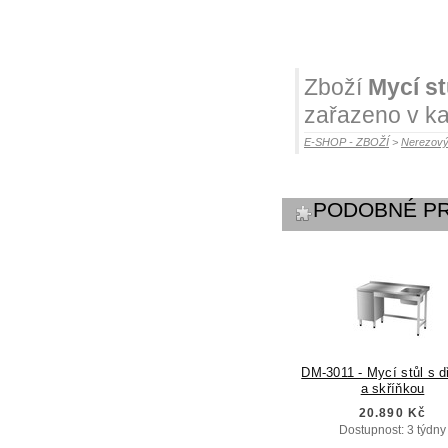
Zboží
Mycí st
zařazeno v ka
E-SHOP - ZBOŽÍ
>
Nerezový
PODOBNÉ P
DM-3011 - Mycí stůl s 
a skříňkou
20.890 Kč
Dostupnost: 3 týdny