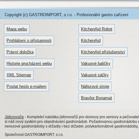
Copyright (c) GASTROIMPORT, s.r.o. - Profesionální gastro zařízení
Mapa webu
KitchenAid Robot
Prohlášení o přístupnosti
KitchenAid
Právní doložka
KitchenAid příslušenství
Historie procházení webu
Vakuové baličky
XML Sitemap
Vakuové sáčky
Poslat heslo e-mailem
Nářezové stroje
Bravilor Bonamat
Jídlonosiče
- Kompletní nabídka jídlonosičů pro domovy pro seniory a pečovatels
si náš nový systém pro objednávání gastronádob. Požadovanou gastronádobu n
nerezové gastronádoby s držadly i bez držadel, polykarbonátové gastronádob
Společnost GASTROIMPORT, s.r.o.