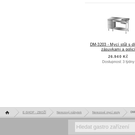
DM-3203 - Mycí stůl s d
zásuvkami a polic
26.940 Kč
Dostupnost: 3 týdny
Hlavní stránka
DM-
E-SHOP - ZBOŽÍ
Nerezový nábytek
Nerezové mycí stoly