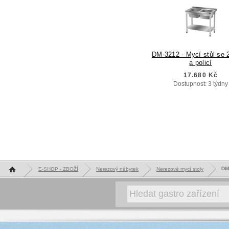
DM-3212 - Mycí stůl se 
a policí
17.680 Kč
Dostupnost: 3 týdny
Hlavní stránka
DM
E-SHOP - ZBOŽÍ
Nerezový nábytek
Nerezové mycí stoly