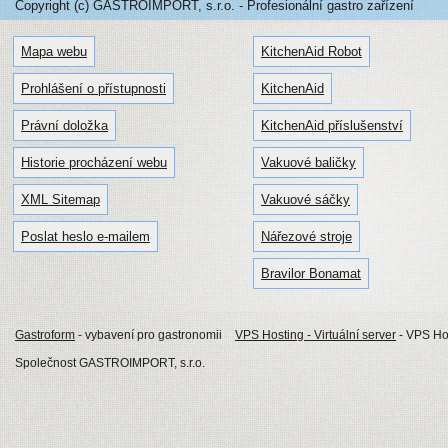
Copyright (c) GASTROIMPORT, s.r.o. - Profesionální gastro zařízení
Mapa webu
KitchenAid Robot
Prohlášení o přístupnosti
KitchenAid
Právní doložka
KitchenAid příslušenství
Historie procházení webu
Vakuové baličky
XML Sitemap
Vakuové sáčky
Poslat heslo e-mailem
Nářezové stroje
Bravilor Bonamat
Gastroform
- vybavení pro gastronomii
VPS Hosting - Virtuální server
- VPS Hos
Společnost GASTROIMPORT, s.r.o.