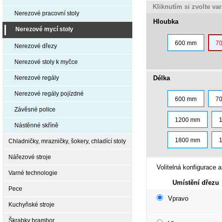
Kliknutím si zvolte va
Nerezové pracovní stoly
Hloubka
Nerezové mycí stoly
600 mm
7
Nerezové dřezy
Nerezové stoly k myčce
Délka
Nerezové regály
Nerezové regály pojízdné
600 mm
7
Závěsné police
1200 mm
Nástěnné skříně
1800 mm
Chladničky, mrazničky, šokery, chladící stoly
Nářezové stroje
Volitelná konfigurace a
Varné technologie
Umístění dřezu
Pece
Vpravo
Kuchyňské stroje
Škrabky brambor