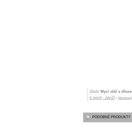
Zboží
Mycí stůl s dřez
E-SHOP - ZBOŽÍ
>
Nerezový
PODOBNÉ PRODUKTY