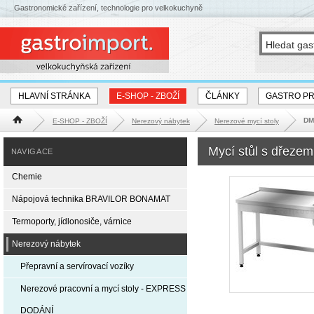
Gastronomické zařízení, technologie pro velkokuchyně
HLAVNÍ STRÁNKA
E-SHOP - ZBOŽÍ
ČLÁNKY
GASTRO P
DM
E-SHOP - ZBOŽÍ
Nerezový nábytek
Nerezové mycí stoly
Hlavní stránka
Mycí stůl s dřez
NAVIGACE
Chemie
Nápojová technika BRAVILOR BONAMAT
Termoporty, jídlonosiče, várnice
Nerezový nábytek
Přepravní a servírovací vozíky
Nerezové pracovní a mycí stoly - EXPRESS
DODÁNÍ