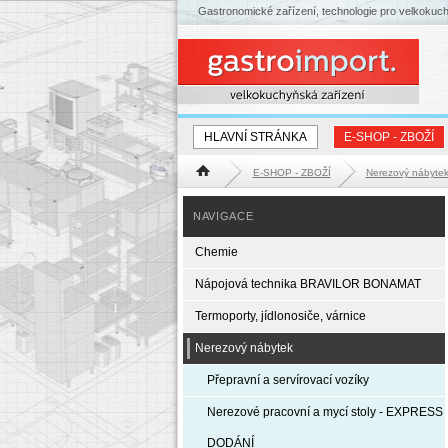
Gastronomické zařízení, technologie pro velkokuc
HLAVNÍ STRÁNKA
E-SHOP - ZBOŽÍ
E-SHOP - ZBOŽÍ
Nerezový nábyte
Hlavní stránka
NAVIGACE
Chemie
Nápojová technika BRAVILOR BONAMAT
Termoporty, jídlonosiče, várnice
Nerezový nábytek
Přepravní a servírovací vozíky
Nerezové pracovní a mycí stoly - EXPRESS
DODÁNÍ