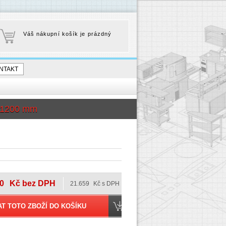
Váš nákupní košík je prázdný
NTAKT
 1200 mm
0
Kč bez DPH
21.659
Kč s DPH