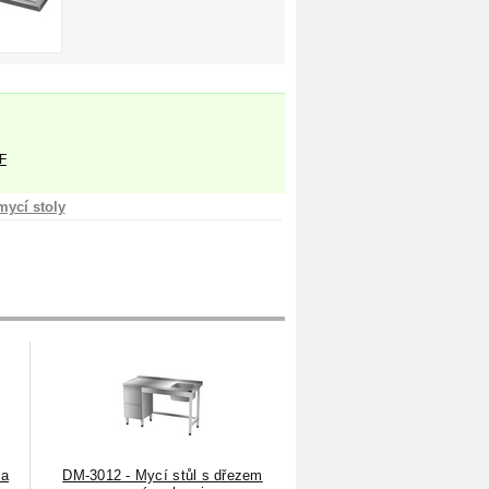
F
mycí stoly
 a
DM-3012 - Mycí stůl s dřezem