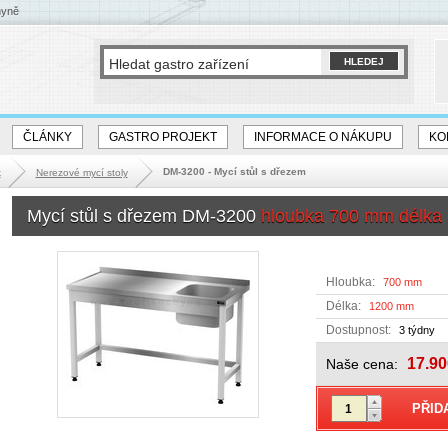
hyně
ČLÁNKY
GASTRO PROJEKT
INFORMACE O NÁKUPU
KO
DM-3200 - Mycí stůl s dřezem
k
Nerezové mycí stoly
Mycí stůl s dřezem DM-3200
hloubka 700 mm délka
Hloubka:
700 mm
Délka:
1200 mm
Dostupnost:
3 týdny
17.90
Naše cena: