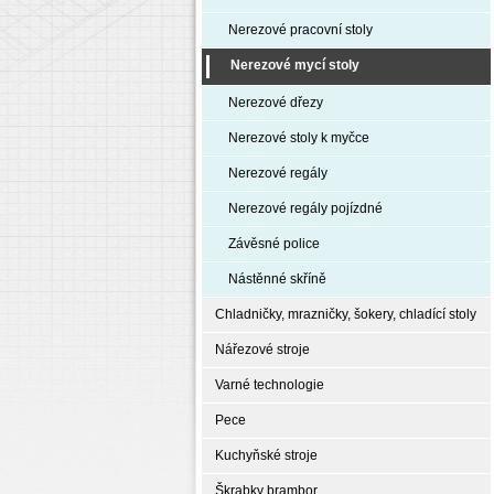
Nerezové pracovní stoly
Nerezové mycí stoly
Nerezové dřezy
Nerezové stoly k myčce
Nerezové regály
Nerezové regály pojízdné
Závěsné police
Nástěnné skříně
Chladničky, mrazničky, šokery, chladící stoly
Nářezové stroje
Varné technologie
Pece
Kuchyňské stroje
Škrabky brambor