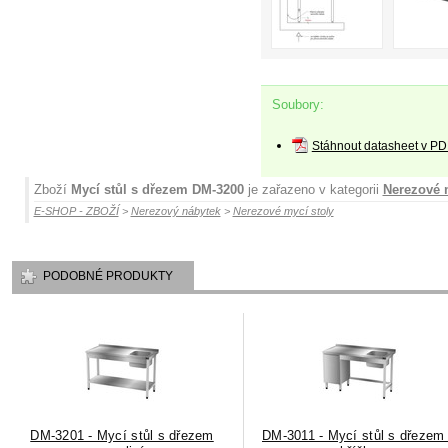
Soubory:
Stáhnout datasheet v PD
Zboží
Mycí stůl s dřezem DM-3200
je zařazeno v kategorii
Nerezové 
E-SHOP - ZBOŽÍ
>
Nerezový nábytek
>
Nerezové mycí stoly
PODOBNÉ PRODUKTY
DM-3201 - Mycí stůl s dřezem
DM-3011 - Mycí stůl s dřezem