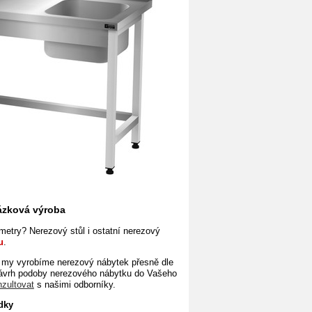
kázková výroba
etry? Nerezový stůl i ostatní nerezový
u
.
my vyrobíme nerezový nábytek přesně dle
návrh podoby nerezového nábytku do Vašeho
nzultovat
s našimi odborníky.
dky