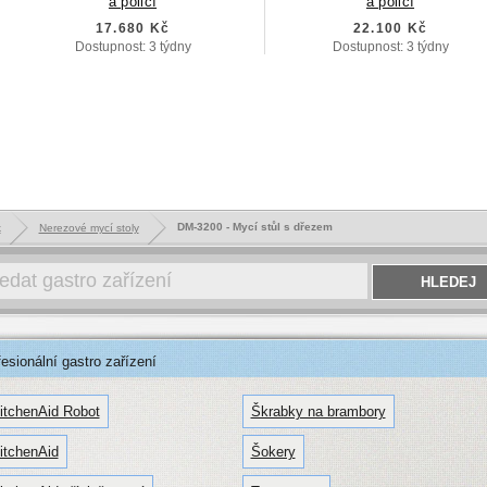
a policí
a policí
17.680 Kč
22.100 Kč
Dostupnost: 3 týdny
Dostupnost: 3 týdny
DM-3200 - Mycí stůl s dřezem
k
Nerezové mycí stoly
sionální gastro zařízení
itchenAid Robot
Škrabky na brambory
itchenAid
Šokery