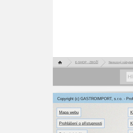
Hlavní stránka
E-SHOP - ZBOŽÍ
Nerezový nábyte
Copyright (c) GASTROIMPORT, s.r.o. - Profe
Mapa webu
K
Prohlášení o přístupnosti
K