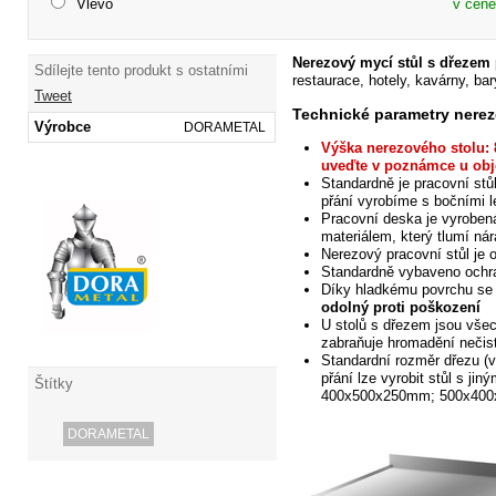
Vlevo
v ceně
Nerezový mycí stůl s dřezem
Sdílejte tento produkt s ostatními
restaurace, hotely, kavárny, bary
Tweet
Technické parametry nere
Výrobce
DORAMETAL
Výška nerezového stolu: 
uveďte v poznámce
u obj
Standardně je pracovní stů
přání vyrobíme s bočními 
Pracovní deska je vyroben
materiálem, který tlumí nár
Nerezový pracovní stůl je 
Standardně vybaveno och
Díky
hladkému povrchu se 
odolný proti poškození
U stolů s dřezem jsou všec
zabraňuje hromadění nečis
Standardní rozměr dřezu (
přání
lze vyrobit stůl s jin
Štítky
400x500x250mm; 500x400x
DORAMETAL