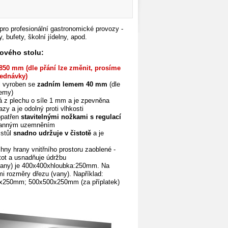
pro profesionální gastronomické provozy -
, bufety, školní jídelny, apod.
zového
stolu:
850 mm (dle přání lze změnit, prosíme
ednávky)
l vyroben se
zadním lemem 40 mm
(dle
lemy)
á z plechu o síle 1 mm a je zpevněna
azy a je odolný proti vlhkosti
opatřen
stavitelnými
nožkami s regulací
ranným uzemněním
stůl
snadno udržuje v čistotě
a je
hny hrany vnitřního prostoru zaoblené -
tot a
usnadňuje
údržbu
vany) je 400x400xhloubka:250mm. Na
ými rozměry dřezu (vany). Například:
250mm; 500x500x250mm (za příplatek)