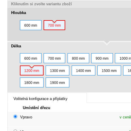
Kliknutím si zvolte variantu zboží
Hloubka
600 mm
700 mm
Délka
600 mm
700 mm
800 mm
900 mm
1000 
1200 mm
1300 mm
1400 mm
1500 mm
1
1800 mm
1900 mm
Volitelná konfigurace a příplatky
Umístění dřezu
Vpravo
v ceně