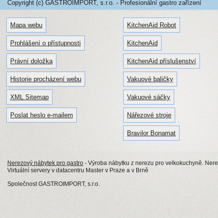
Copyright (c) GASTROIMPORT, s.r.o. - Profesionální gastro zařízení
Mapa webu
KitchenAid Robot
Prohlášení o přístupnosti
KitchenAid
Právní doložka
KitchenAid příslušenství
Historie procházení webu
Vakuové baličky
XML Sitemap
Vakuové sáčky
Poslat heslo e-mailem
Nářezové stroje
Bravilor Bonamat
Nerezový nábytek pro gastro
- Výroba nábytku z nerezu pro velkokuchyně. Nerezo
Virtuální servery v datacentru Master v Praze a v Brně
Společnost GASTROIMPORT, s.r.o.