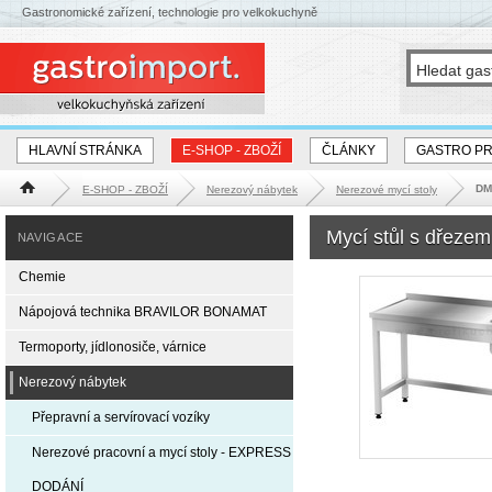
Gastronomické zařízení, technologie pro velkokuchyně
HLAVNÍ STRÁNKA
E-SHOP - ZBOŽÍ
ČLÁNKY
GASTRO P
DM
E-SHOP - ZBOŽÍ
Nerezový nábytek
Nerezové mycí stoly
Hlavní stránka
Mycí stůl s dřez
NAVIGACE
Chemie
Nápojová technika BRAVILOR BONAMAT
Termoporty, jídlonosiče, várnice
Nerezový nábytek
Přepravní a servírovací vozíky
Nerezové pracovní a mycí stoly - EXPRESS
DODÁNÍ