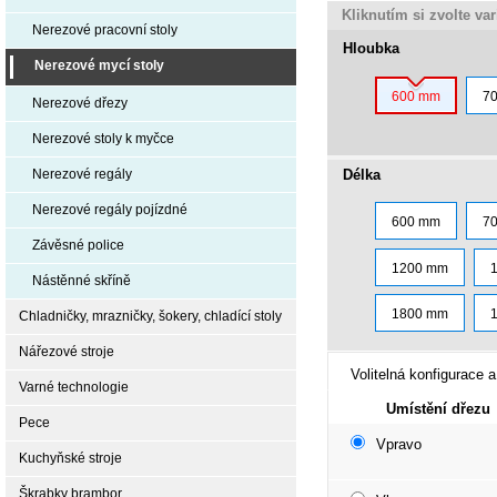
Kliknutím si zvolte va
Nerezové pracovní stoly
Hloubka
Nerezové mycí stoly
600 mm
7
Nerezové dřezy
Nerezové stoly k myčce
Délka
Nerezové regály
Nerezové regály pojízdné
600 mm
7
Závěsné police
1200 mm
Nástěnné skříně
1800 mm
Chladničky, mrazničky, šokery, chladící stoly
Nářezové stroje
Volitelná konfigurace a
Varné technologie
Umístění dřezu
Pece
Vpravo
Kuchyňské stroje
Škrabky brambor