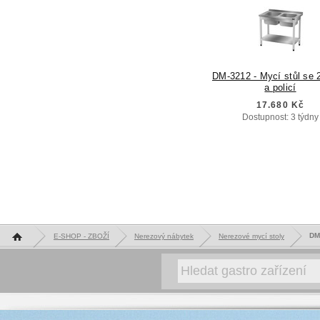
DM-3212 - Mycí stůl se 
a policí
17.680 Kč
Dostupnost: 3 týdny
Hlavní stránka
DM
E-SHOP - ZBOŽÍ
Nerezový nábytek
Nerezové mycí stoly