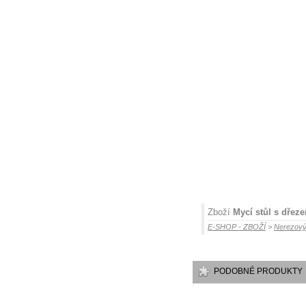
Zboží
Mycí stůl s dřez
E-SHOP - ZBOŽÍ
>
Nerezový
PODOBNÉ PRODUKTY