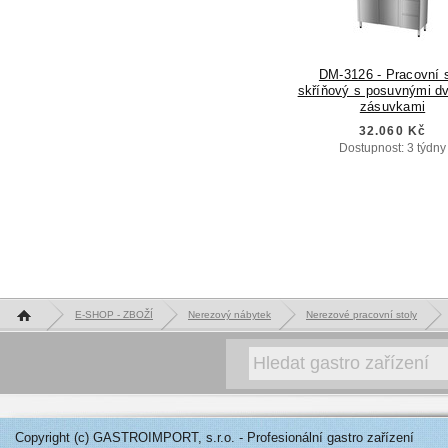
DM-3126 - Pracovní s
skříňový s posuvnými d
zásuvkami
32.060 Kč
Dostupnost: 3 týdny
Hlavní stránka
E-SHOP - ZBOŽÍ
Nerezový nábytek
Nerezové pracovní stoly
Copyright (c) GASTROIMPORT, s.r.o. - Profesionální gastro zařízení