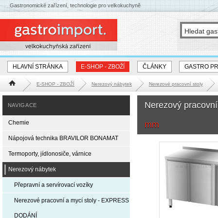
Gastronomické zařízení, technologie pro velkokuchyně
HLAVNÍ STRÁNKA
E-SHOP - ZBOŽÍ
ČLÁNKY
GASTRO P
E-SHOP - ZBOŽÍ
Nerezový nábytek
Nerezové pracovní stoly
Hlavní stránka
Nerezový pracovní
NAVIGACE
Chemie
mm
Nápojová technika BRAVILOR BONAMAT
Termoporty, jídlonosiče, várnice
Nerezový nábytek
Přepravní a servírovací vozíky
Nerezové pracovní a mycí stoly - EXPRESS
DODÁNÍ