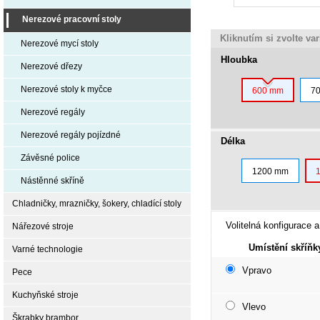
Nerezové pracovní stoly
Kliknutím si zvolte va
Nerezové mycí stoly
Hloubka
Nerezové dřezy
Nerezové stoly k myčce
600 mm
7
Nerezové regály
Nerezové regály pojízdné
Délka
Závěsné police
1200 mm
Nástěnné skříně
Chladničky, mrazničky, šokery, chladící stoly
Volitelná konfigurace a
Nářezové stroje
Umístění skříňk
Varné technologie
Vpravo
Pece
Kuchyňské stroje
Vlevo
Škrabky brambor