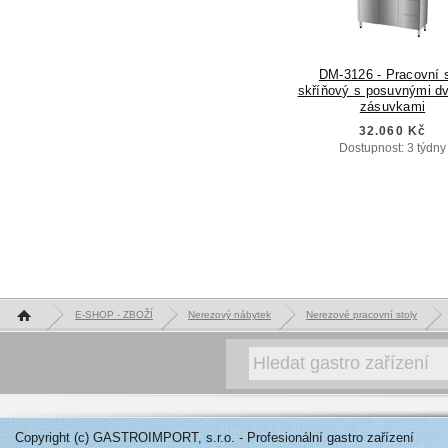
DM-3126 - Pracovní s
skříňový s posuvnými d
zásuvkami
32.060 Kč
Dostupnost: 3 týdny
Hlavní stránka
E-SHOP - ZBOŽÍ
Nerezový nábytek
Nerezové pracovní stoly
Copyright (c) GASTROIMPORT, s.r.o. - Profesionální gastro zařízení