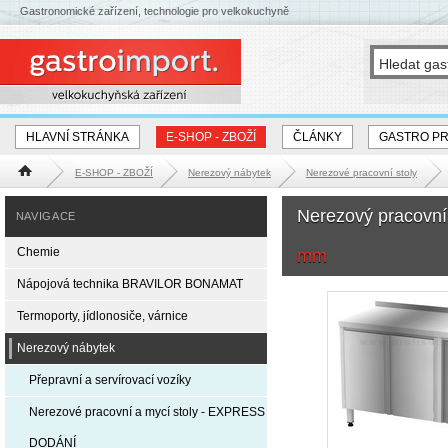
Gastronomické zařízení, technologie pro velkokuchyně
HLAVNÍ STRÁNKA
E-SHOP - ZBOŽÍ
ČLÁNKY
GASTRO P
E-SHOP - ZBOŽÍ
Nerezový nábytek
Nerezové pracovní stoly
Hlavní stránka
Nerezový pracovní
NAVIGACE
Chemie
mm
Nápojová technika BRAVILOR BONAMAT
Termoporty, jídlonosiče, várnice
Nerezový nábytek
Přepravní a servírovací vozíky
Nerezové pracovní a mycí stoly - EXPRESS
DODÁNÍ