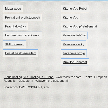
Mapa webu
KitchenAid Robot
Prohlášení o přístupnosti
KitchenAid
Právní doložka
KitchenAid příslušenství
Historie procházení webu
Vakuové baličky
XML Sitemap
Vakuové sáčky
Poslat heslo e-mailem
Nářezové stroje
Bravilor Bonamat
Cloud hosting, VPS Hosting in Europe
- www.masterdc.com - Central European p
Republic
Gastroform
- vybavení pro gastronomii
Společnost GASTROIMPORT, s.r.o.