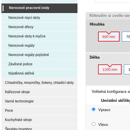
Nerezové pracovní stoly
Kliknutím si zvolte va
Nerezové mycí stoly
Hloubka
Nerezové dřezy
Nerezové stoly k myčce
600 mm
7
Nerezové regály
Nerezové regály pojízdné
Délka
Závěsné police
1200 mm
Nástěnné skříně
Chladničky, mrazničky, šokery, chladící stoly
Volitelná konfigurace a
Nářezové stroje
Umístění skříňk
Varné technologie
Vpravo
Pece
Kuchyňské stroje
Vlevo
Škrabky brambor