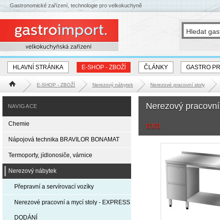
Gastronomické zařízení, technologie pro velkokuchyně
HLAVNÍ STRÁNKA
E-SHOP - ZBOŽÍ
ČLÁNKY
GASTRO P
E-SHOP - ZBOŽÍ
Nerezový nábytek
Nerezové pracovní stoly
Hlavní stránka
Nerezový pracovní
NAVIGACE
Chemie
mm
Nápojová technika BRAVILOR BONAMAT
Termoporty, jídlonosiče, várnice
Nerezový nábytek
Přepravní a servírovací vozíky
Nerezové pracovní a mycí stoly - EXPRESS
DODÁNÍ