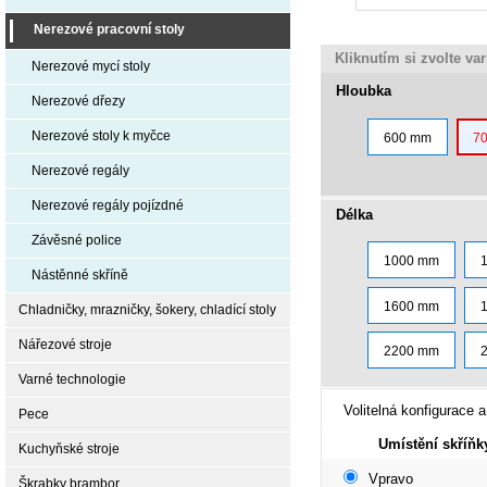
Nerezové pracovní stoly
Kliknutím si zvolte va
Nerezové mycí stoly
Hloubka
Nerezové dřezy
Nerezové stoly k myčce
600 mm
7
Nerezové regály
Nerezové regály pojízdné
Délka
Závěsné police
1000 mm
Nástěnné skříně
1600 mm
Chladničky, mrazničky, šokery, chladící stoly
Nářezové stroje
2200 mm
Varné technologie
Volitelná konfigurace a
Pece
Umístění skříňk
Kuchyňské stroje
Vpravo
Škrabky brambor