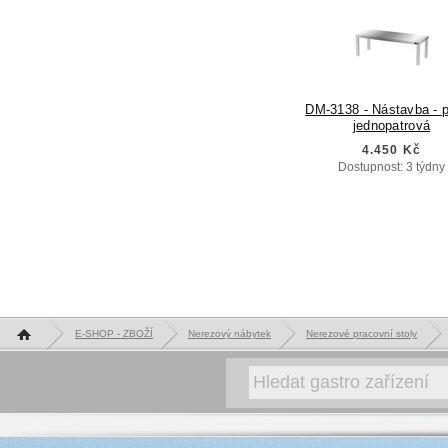
DM-3138 - Nástavba - p
jednopatrová
4.450 Kč
Dostupnost: 3 týdny
Hlavní stránka
E-SHOP - ZBOŽÍ
Nerezový nábytek
Nerezové pracovní stoly