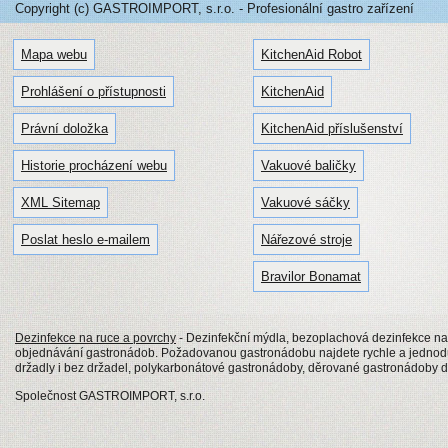
Copyright (c) GASTROIMPORT, s.r.o. - Profesionální gastro zařízení
Mapa webu
KitchenAid Robot
Prohlášení o přístupnosti
KitchenAid
Právní doložka
KitchenAid příslušenství
Historie procházení webu
Vakuové baličky
XML Sitemap
Vakuové sáčky
Poslat heslo e-mailem
Nářezové stroje
Bravilor Bonamat
Dezinfekce na ruce a povrchy
- Dezinfekční mýdla, bezoplachová dezinfekce na
objednávání gastronádob. Požadovanou gastronádobu najdete rychle a jednod
držadly i bez držadel, polykarbonátové gastronádoby, děrované gastronádoby 
Společnost GASTROIMPORT, s.r.o.