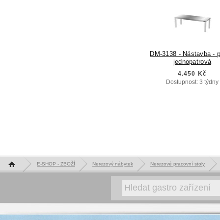
DM-3138 - Nástavba - p
jednopatrová
4.450 Kč
Dostupnost: 3 týdny
Hlavní stránka
E-SHOP - ZBOŽÍ
Nerezový nábytek
Nerezové pracovní stoly