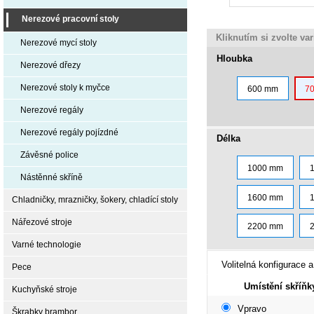
Nerezové pracovní stoly
Kliknutím si zvolte va
Nerezové mycí stoly
Hloubka
Nerezové dřezy
Nerezové stoly k myčce
600 mm
7
Nerezové regály
Nerezové regály pojízdné
Délka
Závěsné police
1000 mm
Nástěnné skříně
1600 mm
Chladničky, mrazničky, šokery, chladící stoly
Nářezové stroje
2200 mm
Varné technologie
Volitelná konfigurace a
Pece
Umístění skříňk
Kuchyňské stroje
Vpravo
Škrabky brambor