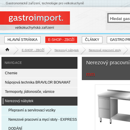
Gastronomické zařízení, technologie pro velkokuchyně
HLAVNÍ STRÁNKA
E-SHOP - ZBOŽÍ
ČLÁNKY
GASTRO P
E-SHOP - ZBOŽÍ
Nerezový nábytek
Nerezové pracovní stoly
Hlavní stránka
Nerezový pracovní
NAVIGACE
Chemie
mm
Nápojová technika BRAVILOR BONAMAT
Termoporty, jídlonosiče, várnice
Nerezový nábytek
Přepravní a servírovací vozíky
Nerezové pracovní a mycí stoly - EXPRESS
DODÁNÍ