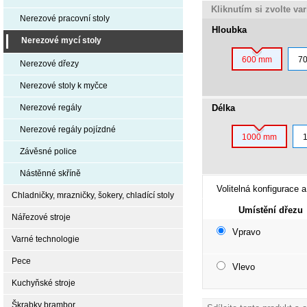
Kliknutím si zvolte va
Nerezové pracovní stoly
Hloubka
Nerezové mycí stoly
600 mm
7
Nerezové dřezy
Nerezové stoly k myčce
Délka
Nerezové regály
Nerezové regály pojízdné
1000 mm
Závěsné police
Nástěnné skříně
Volitelná konfigurace a
Chladničky, mrazničky, šokery, chladící stoly
Umístění dřezu
Nářezové stroje
Vpravo
Varné technologie
Pece
Vlevo
Kuchyňské stroje
Škrabky brambor