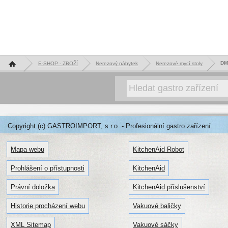
Hlavní stránka
DM
E-SHOP - ZBOŽÍ
Nerezový nábytek
Nerezové mycí stoly
Copyright (c) GASTROIMPORT, s.r.o. - Profesionální gastro zařízení
Mapa webu
KitchenAid Robot
Prohlášení o přístupnosti
KitchenAid
Právní doložka
KitchenAid příslušenství
Historie procházení webu
Vakuové baličky
XML Sitemap
Vakuové sáčky