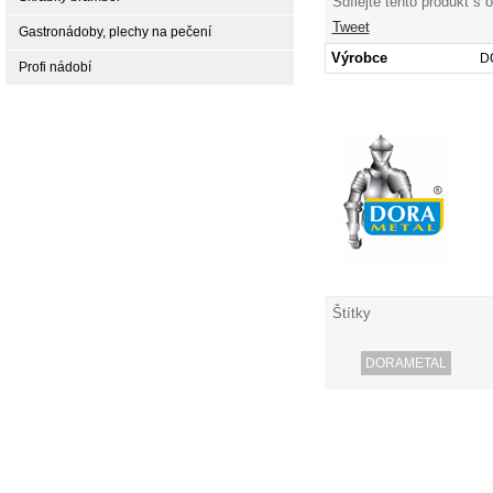
Sdílejte tento produkt s 
Tweet
Gastronádoby, plechy na pečení
Výrobce
D
Profi nádobí
Štítky
DORAMETAL