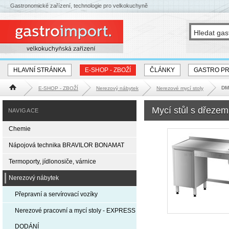
Gastronomické zařízení, technologie pro velkokuchyně
HLAVNÍ STRÁNKA
E-SHOP - ZBOŽÍ
ČLÁNKY
GASTRO P
DM
E-SHOP - ZBOŽÍ
Nerezový nábytek
Nerezové mycí stoly
Hlavní stránka
Mycí stůl s dřeze
NAVIGACE
Chemie
Nápojová technika BRAVILOR BONAMAT
Termoporty, jídlonosiče, várnice
Nerezový nábytek
Přepravní a servírovací vozíky
Nerezové pracovní a mycí stoly - EXPRESS
DODÁNÍ