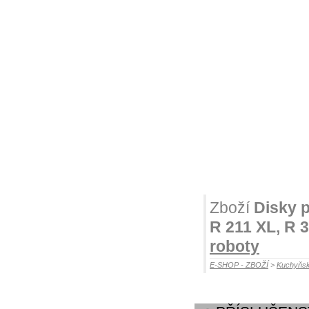
Zboží
Disky 
R 211 XL, R 
roboty
E-SHOP - ZBOŽÍ
>
Kuchyňsk