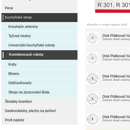
Pece
Kuchyňské stroje
Kliknutím si zvolte variantu zboží
Krouhače zeleniny
Disk Plátkovač h
Tyčové mixéry
Zobrazit detail varianty
Univerzální kuchyňské roboty
Kombinované roboty
Disk Plátkovač h
Zobrazit detail varianty
Kutry
Blixery
Disk Plátkovač h
Zobrazit detail varianty
Odšťavňovače
Stroje na zpracování těsta
Disk Plátkovač h
Zobrazit detail varianty
Škrabky brambor
Gastronádoby, plechy na pečení
Disk Plátkovač h
Profi nádobí
Zobrazit detail varianty