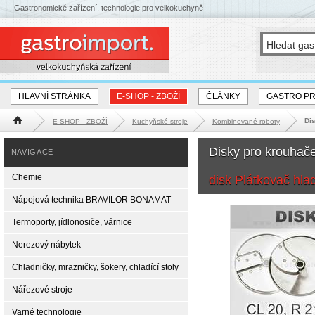
Gastronomické zařízení, technologie pro velkokuchyně
HLAVNÍ STRÁNKA
E-SHOP - ZBOŽÍ
ČLÁNKY
GASTRO P
Dis
E-SHOP - ZBOŽÍ
Kuchyňské stroje
Kombinované roboty
Hlavní stránka
Disky pro krouhač
NAVIGACE
Chemie
disk Plátkovač hla
Nápojová technika BRAVILOR BONAMAT
Termoporty, jídlonosiče, várnice
Nerezový nábytek
Chladničky, mrazničky, šokery, chladící stoly
Nářezové stroje
Varné technologie