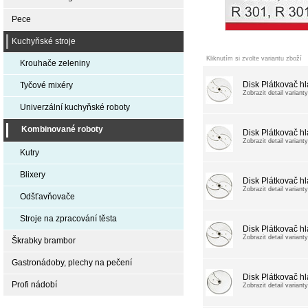
Pece
Kuchyňské stroje
Kliknutím si zvolte variantu zboží
Krouhače zeleniny
Disk Plátkovač h
Tyčové mixéry
Zobrazit detail varianty
Univerzální kuchyňské roboty
Kombinované roboty
Disk Plátkovač h
Zobrazit detail varianty
Kutry
Blixery
Disk Plátkovač h
Zobrazit detail varianty
Odšťavňovače
Stroje na zpracování těsta
Disk Plátkovač h
Zobrazit detail varianty
Škrabky brambor
Gastronádoby, plechy na pečení
Disk Plátkovač h
Profi nádobí
Zobrazit detail varianty