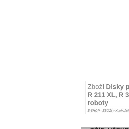
Zboží
Disky 
R 211 XL, R 
roboty
E-SHOP - ZBOŽÍ
>
Kuchyňsk