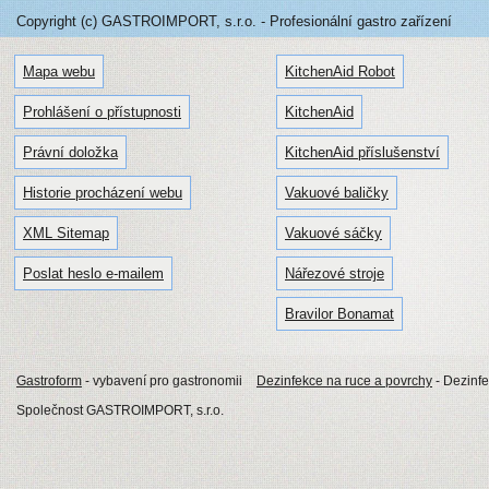
Copyright (c) GASTROIMPORT, s.r.o. - Profesionální gastro zařízení
Mapa webu
KitchenAid Robot
Prohlášení o přístupnosti
KitchenAid
Právní doložka
KitchenAid příslušenství
Historie procházení webu
Vakuové baličky
XML Sitemap
Vakuové sáčky
Poslat heslo e-mailem
Nářezové stroje
Bravilor Bonamat
Gastroform
- vybavení pro gastronomii
Dezinfekce na ruce a povrchy
- Dezinf
Společnost GASTROIMPORT, s.r.o.