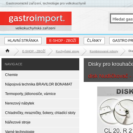
Gastronomické zařízení, technologie pro velkokuchyně
HLAVNÍ STRÁNKA
E-SHOP - ZBOŽÍ
ČLÁNKY
GASTRO P
Dis
E-SHOP - ZBOŽÍ
Kuchyňské stroje
Kombinované roboty
Hlavní stránka
Disky pro krouhač
NAVIGACE
Chemie
disk Nudličkovač 
Nápojová technika BRAVILOR BONAMAT
Termoporty, jídlonosiče, várnice
Nerezový nábytek
Chladničky, mrazničky, šokery, chladící stoly
Nářezové stroje
Varné technologie