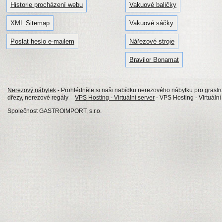
Historie procházení webu
Vakuové baličky
XML Sitemap
Vakuové sáčky
Poslat heslo e-mailem
Nářezové stroje
Bravilor Bonamat
Nerezový nábytek
- Prohlédněte si naši nabídku nerezového nábytku pro grastro
dřezy, nerezové regály
VPS Hosting - Virtuální server
- VPS Hosting - Virtuáln
Společnost GASTROIMPORT, s.r.o.