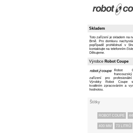
Skladem
Toto zařízení je skladem na 
Brně. Pro domluvu nachystán
popřípadě prohlédnutí v S
kontaktujte na telefonním čísl
Děkujeme.
Výrobce
Robot Coupe
Robot 
francouzs
zařízení pro profesionální
Výrobky Robot Coupe s
kvalitním zpracováním a vy
hodnotou.
Štítky
ROBOT COUPE
44
400 MM
73 LITRŮ