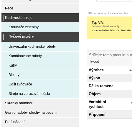
Pece
Kliknutím si zvolte variantu zboží
Kuchyňské stroje
Typ V.V.
Zobrazit detail varianty
Krouhače zeleniny
Varianta ručního mixéru V.V. - bez šlehac
Tyčové mixéry
Univerzální kuchyňské roboty
Sdílejte tento produkt s 
Kombinované roboty
Tweet
Kutry
Výrobce
R
Blixery
Výkon
Odšťavňovače
Délka ramene
Objem
Stroje na zpracování těsta
Variabilní
Škrabky brambor
rychlost
Gastronádoby, plechy na pečení
Připojení
Profi nádobí