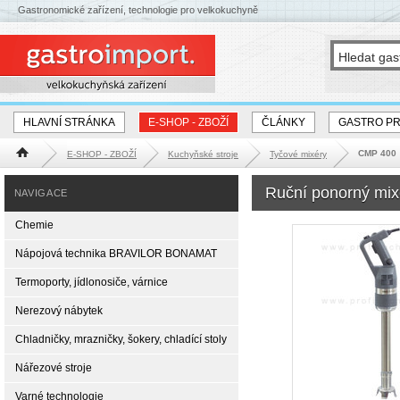
Gastronomické zařízení, technologie pro velkokuchyně
HLAVNÍ STRÁNKA
E-SHOP - ZBOŽÍ
ČLÁNKY
GASTRO P
CMP 400
E-SHOP - ZBOŽÍ
Kuchyňské stroje
Tyčové mixéry
Hlavní stránka
Ruční ponorný mi
NAVIGACE
Chemie
Nápojová technika BRAVILOR BONAMAT
Termoporty, jídlonosiče, várnice
Nerezový nábytek
Chladničky, mrazničky, šokery, chladící stoly
Nářezové stroje
Varné technologie