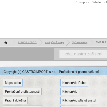
Dostupnost: Skladem v 
Hlavní stránka
CMP 400
E-SHOP - ZBOŽÍ
Kuchyňské stroje
Tyčové mixéry
Copyright (c) GASTROIMPORT, s.r.o. - Profesionální gastro zařízení
Mapa webu
KitchenAid Robot
Prohlášení o přístupnosti
KitchenAid
Právní doložka
KitchenAid příslušenství