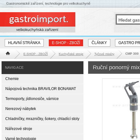
Gastronomické zařízení, technologie pro velkokuchyně
HLAVNÍ STRÁNKA
E-SHOP - ZBOŽÍ
ČLÁNKY
GASTRO P
CMP 300
E-SHOP - ZBOŽÍ
Kuchyňské stroje
Tyčové mixéry
Hlavní stránka
Ruční ponorný mi
NAVIGACE
Chemie
Nápojová technika BRAVILOR BONAMAT
Termoporty, jídlonosiče, várnice
Nerezový nábytek
Chladničky, mrazničky, šokery, chladící stoly
Nářezové stroje
Varné technologie