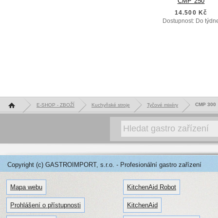
CMP 250
14.500 Kč
Dostupnost: Do týdn
Hlavní stránka
CMP 300
E-SHOP - ZBOŽÍ
Kuchyňské stroje
Tyčové mixéry
Copyright (c) GASTROIMPORT, s.r.o. - Profesionální gastro zařízení
Mapa webu
KitchenAid Robot
Prohlášení o přístupnosti
KitchenAid