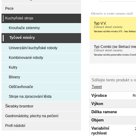
Pece
Kliknutím si zvolte variantu zboží
Kuchyňské stroje
Typ V.V.
Zobrazit detail varianty
Krouhače zeleniny
Varianta ručního mixéru V.V. - bez šlehac
Tyčové mixéry
Typ Combi (se šlehací me
Univerzální kuchyňské roboty
Zobrazit detail varianty
Varianta ručního ponorného mixéru Combi
Kombinované roboty
Kutry
Blixery
Sdílejte tento produkt s 
Tweet
Odšťavňovače
Výrobce
R
Stroje na zpracování těsta
Výkon
Škrabky brambor
Délka ramene
Gastronádoby, plechy na pečení
Objem
Profi nádobí
Variabilní
rychlost