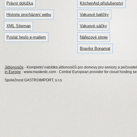
Právní doložka
KitchenAid příslušenství
Historie procházení webu
Vakuové baličky
XML Sitemap
Vakuové sáčky
Poslat heslo e-mailem
Nářezové stroje
Bravilor Bonamat
Jídlonosiče
- Kompletní nabídka jídlonosičů pro domovy pro seniory a pečovatels
in Europe
- www.masterdc.com - Central European provider for cloud hosting se
Společnost GASTROIMPORT, s.r.o.