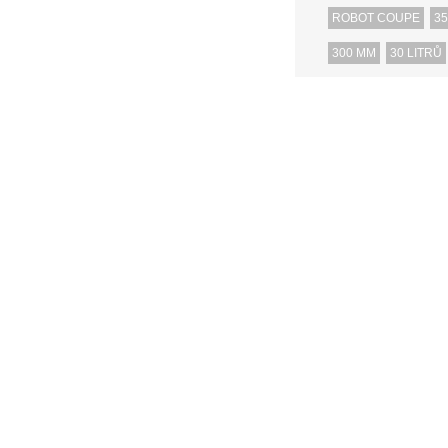
ROBOT COUPE
35
300 MM
30 LITRŮ