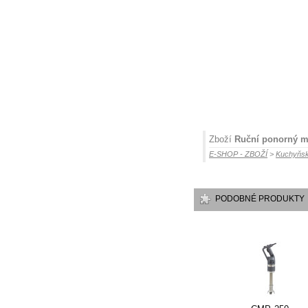
Zboží
Ruční ponorný m
E-SHOP - ZBOŽÍ
>
Kuchyňsk
PODOBNÉ PRODUKTY