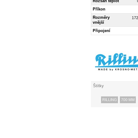
Rozsah teplot
Příkon
Rozměry
17
vnější
Připojení
Štítky
RILLING
700 MM