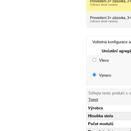
Provedení 3× zásuvka, 2×
Zobrazit detail varianty
Provedení 3× zásuvka, 3×
Zobrazit detail varianty
Volitelná konfigurace a
Umístění agregá
Vlevo
Vpravo
Sdílejte tento produkt s 
Tweet
Výrobce
Hloubka stolu
Počet modulů