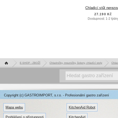
Chladicí stůl nerezo
27.190 Kč
Dostupnost: 1-2 týdn
Hlavní stránka
E-SHOP - ZBOŽÍ
Chladničky, mrazničky, šokery, chladící stoly
Chlad
Copyright (c) GASTROIMPORT, s.r.o. - Profesionální gastro zařízení
Mapa webu
KitchenAid Robot
Prohlášení o přístupnosti
KitchenAid