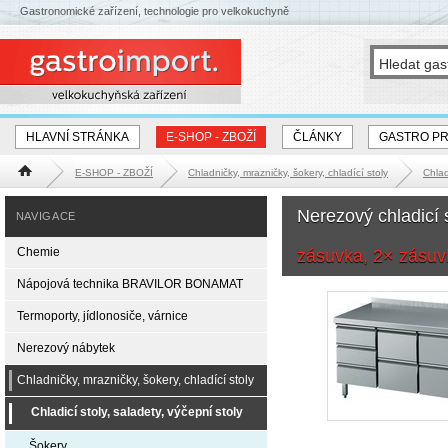
Gastronomické zařízení, technologie pro velkokuchyně
HLAVNÍ STRÁNKA
E-SHOP - ZBOŽÍ
ČLÁNKY
GASTRO P
E-SHOP - ZBOŽÍ
Chladničky, mrazničky, šokery, chladící stoly
Chlad
Hlavní stránka
Nerezový chladicí
NAVIGACE
Chemie
zásuvka, 2× zásuv
Nápojová technika BRAVILOR BONAMAT
Termoporty, jídlonosiče, várnice
Nerezový nábytek
Chladničky, mrazničky, šokery, chladící stoly
Chladicí stoly, saladety, výčepní stoly
Šokery