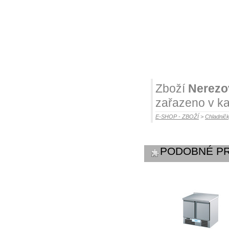
Zboží
Nerezov
zařazeno v ka
E-SHOP - ZBOŽÍ
>
Chladničk
PODOBNÉ P