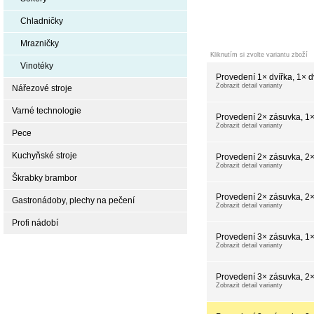
Chladničky
Mrazničky
Kliknutím si zvolte variantu zboží
Vinotéky
Provedení 1× dvířka, 1× dv
Zobrazit detail varianty
Nářezové stroje
Varné technologie
Provedení 2× zásuvka, 1× 
Zobrazit detail varianty
Pece
Kuchyňské stroje
Provedení 2× zásuvka, 2×
Zobrazit detail varianty
Škrabky brambor
Provedení 2× zásuvka, 2×
Gastronádoby, plechy na pečení
Zobrazit detail varianty
Profi nádobí
Provedení 3× zásuvka, 1× 
Zobrazit detail varianty
Provedení 3× zásuvka, 2×
Zobrazit detail varianty