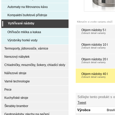
Automaty na filtrovanou kávu
Kompaktní bufetové přístroje
Kliknutím si zvolte variantu zboží
Vyhřívané nádoby
Objem nádoby 5 l
Ohřívače mléka a kakaa
Zobrazit detail varianty
Výrobníky horké vody
Objem nádoby 10 l
Zobrazit detail varianty
Termoporty, jídlonosiče, várnice
Nerezový nábytek
Objem nádoby 20 l
Zobrazit detail varianty
Chladničky, mrazničky, šokery, chladící stoly
Nářezové stroje
Objem nádoby 40 l
Zobrazit detail varianty
Varné technologie
Pece
Sdílejte tento produkt s 
Kuchyňské stroje
Tweet
Škrabky brambor
Výrobce
Bravi
Gastronádoby, plechy na pečení