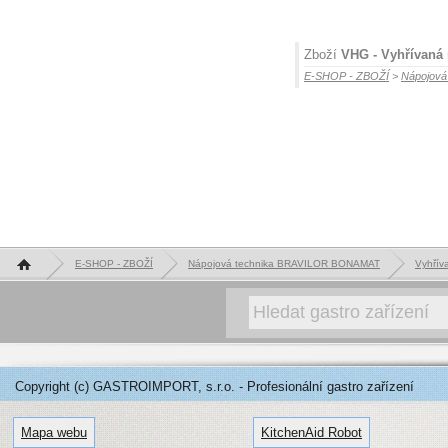
Zboží
VHG - Vyhřívaná 
E-SHOP - ZBOŽÍ
>
Nápojov
Hlavní stránka
E-SHOP - ZBOŽÍ
Nápojová technika BRAVILOR BONAMAT
Vyhřív
Copyright (c) GASTROIMPORT, s.r.o. - Profesionální gastro zařízení
Mapa webu
KitchenAid Robot