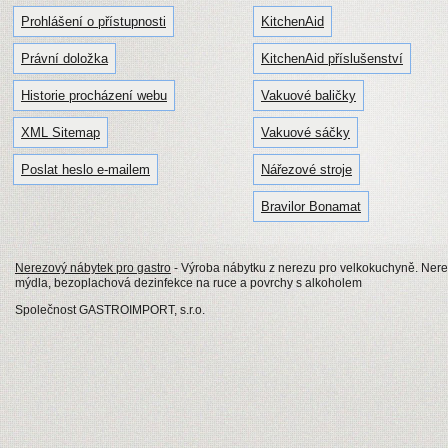
Prohlášení o přístupnosti
KitchenAid
Právní doložka
KitchenAid příslušenství
Historie procházení webu
Vakuové baličky
XML Sitemap
Vakuové sáčky
Poslat heslo e-mailem
Nářezové stroje
Bravilor Bonamat
Nerezový nábytek pro gastro
- Výroba nábytku z nerezu pro velkokuchyně. Nerezo
mýdla, bezoplachová dezinfekce na ruce a povrchy s alkoholem
Společnost GASTROIMPORT, s.r.o.