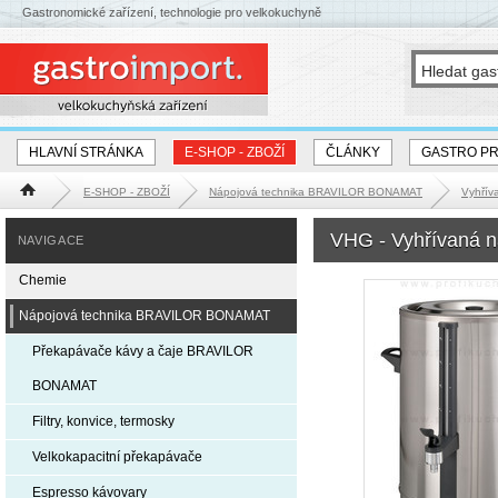
Gastronomické zařízení, technologie pro velkokuchyně
HLAVNÍ STRÁNKA
E-SHOP - ZBOŽÍ
ČLÁNKY
GASTRO P
E-SHOP - ZBOŽÍ
Nápojová technika BRAVILOR BONAMAT
Vyhřív
Hlavní stránka
VHG - Vyhřívaná n
NAVIGACE
Chemie
Nápojová technika BRAVILOR BONAMAT
Překapávače kávy a čaje BRAVILOR
BONAMAT
Filtry, konvice, termosky
Velkokapacitní překapávače
Espresso kávovary