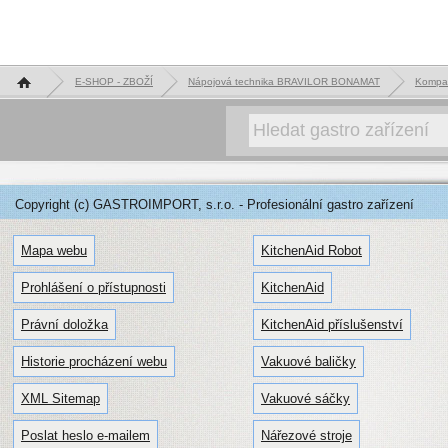
Hlavní stránka
E-SHOP - ZBOŽÍ
Nápojová technika BRAVILOR BONAMAT
Kompak
Copyright (c) GASTROIMPORT, s.r.o. - Profesionální gastro zařízení
Mapa webu
KitchenAid Robot
Prohlášení o přístupnosti
KitchenAid
Právní doložka
KitchenAid příslušenství
Historie procházení webu
Vakuové baličky
XML Sitemap
Vakuové sáčky
Poslat heslo e-mailem
Nářezové stroje