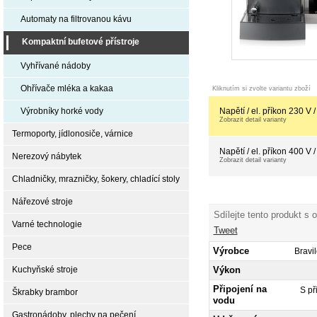
Automaty na filtrovanou kávu
Kompaktní bufetové přístroje
Vyhřívané nádoby
Ohřívače mléka a kakaa
Kliknutím si zvolte variantu zboží
Napětí / el. příkon 230 V
Výrobníky horké vody
Zobrazit detail varianty
Termoporty, jídlonosiče, várnice
Napětí / el. příkon 400 V
Nerezový nábytek
Zobrazit detail varianty
Chladničky, mrazničky, šokery, chladící stoly
Nářezové stroje
Sdílejte tento produkt s 
Varné technologie
Tweet
Pece
Výrobce
Bravi
Výkon
Kuchyňské stroje
Připojení na
S př
Škrabky brambor
vodu
Gastronádoby, plechy na pečení