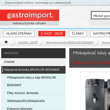
Gastronomické zařízení, technologie pro velkokuchyně
HLAVNÍ STRÁNKA
E-SHOP - ZBOŽÍ
ČLÁNKY
GASTRO P
E-SHOP - ZBOŽÍ
Nápojová technika BRAVILOR BONAMAT
Kompak
Hlavní stránka
Překapávač kávy a
NAVIGACE
Chemie
příkon 230 V / 30
Nápojová technika BRAVILOR BONAMAT
Překapávače kávy a čaje BRAVILOR
BONAMAT
Filtry, konvice, termosky
Velkokapacitní překapávače
Espresso kávovary