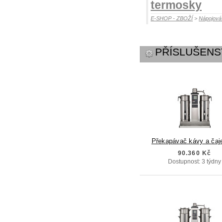
termosky
E-SHOP - ZBOŽÍ
>
Nápojov
PŘÍSLUŠENS
Překapávač kávy a čaj
90.360 Kč
Dostupnost: 3 týdny