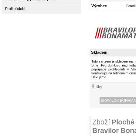
Výrobce
Bravi
Profi nádobí
Skladem
Toto zařízení je skladem na 
Brně. Pro domluvu nachystán
popřípadě prohlédnutí v S
kontaktujte na telefonním čísl
Děkujeme.
Štítky
BRAVILOR BONAMA
Zboží
Ploché 
Bravilor Bon