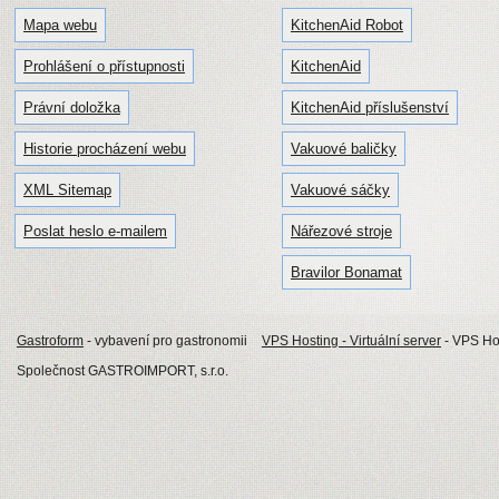
Mapa webu
KitchenAid Robot
Prohlášení o přístupnosti
KitchenAid
Právní doložka
KitchenAid příslušenství
Historie procházení webu
Vakuové baličky
XML Sitemap
Vakuové sáčky
Poslat heslo e-mailem
Nářezové stroje
Bravilor Bonamat
Gastroform
- vybavení pro gastronomii
VPS Hosting - Virtuální server
- VPS Hos
Společnost GASTROIMPORT, s.r.o.