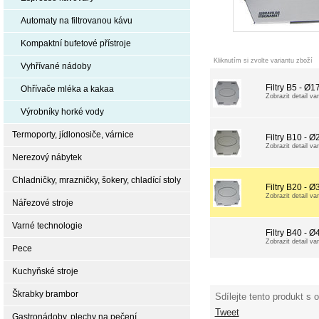
Automaty na filtrovanou kávu
Kompaktní bufetové přístroje
Kliknutím si zvolte variantu zboží
Vyhřívané nádoby
Filtry B5 - Ø
Ohřívače mléka a kakaa
Zobrazit detail var
Výrobníky horké vody
Termoporty, jídlonosiče, várnice
Filtry B10 - 
Zobrazit detail var
Nerezový nábytek
Chladničky, mrazničky, šokery, chladící stoly
Filtry B20 - 
Zobrazit detail var
Nářezové stroje
Varné technologie
Filtry B40 - 
Zobrazit detail var
Pece
Kuchyňské stroje
Škrabky brambor
Sdílejte tento produkt s 
Tweet
Gastronádoby, plechy na pečení