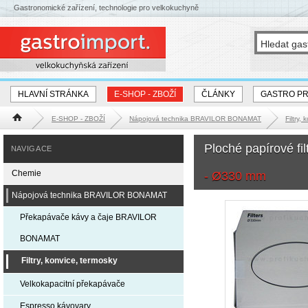
Gastronomické zařízení, technologie pro velkokuchyně
HLAVNÍ STRÁNKA
E-SHOP - ZBOŽÍ
ČLÁNKY
GASTRO P
E-SHOP - ZBOŽÍ
Nápojová technika BRAVILOR BONAMAT
Filtry,
Hlavní stránka
Ploché papírové fi
NAVIGACE
Chemie
- Ø330 mm
Nápojová technika BRAVILOR BONAMAT
Překapávače kávy a čaje BRAVILOR
BONAMAT
Filtry, konvice, termosky
Velkokapacitní překapávače
Espresso kávovary