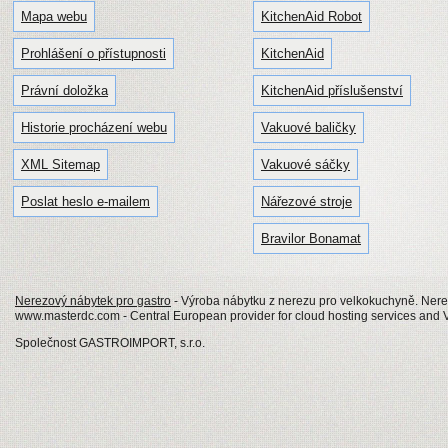
Mapa webu
KitchenAid Robot
Prohlášení o přístupnosti
KitchenAid
Právní doložka
KitchenAid příslušenství
Historie procházení webu
Vakuové baličky
XML Sitemap
Vakuové sáčky
Poslat heslo e-mailem
Nářezové stroje
Bravilor Bonamat
Nerezový nábytek pro gastro
- Výroba nábytku z nerezu pro velkokuchyně. Nerezo
www.masterdc.com - Central European provider for cloud hosting services and 
Společnost GASTROIMPORT, s.r.o.