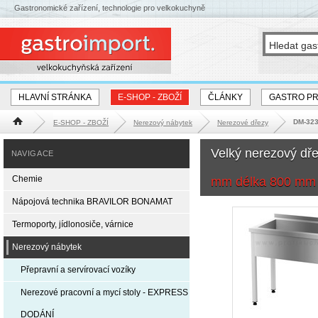
Gastronomické zařízení, technologie pro velkokuchyně
HLAVNÍ STRÁNKA
E-SHOP - ZBOŽÍ
ČLÁNKY
GASTRO P
DM-323
E-SHOP - ZBOŽÍ
Nerezový nábytek
Nerezové dřezy
Hlavní stránka
Velký nerezový dř
NAVIGACE
Chemie
mm délka 800 mm
Nápojová technika BRAVILOR BONAMAT
Termoporty, jídlonosiče, várnice
Nerezový nábytek
Přepravní a servírovací vozíky
Nerezové pracovní a mycí stoly - EXPRESS
DODÁNÍ