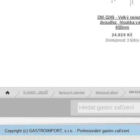
DM-3249 - Velký nere
dvoudřez, hloubka v
400mm
24.020 Kč
Dostupnost: 3 týdny
Hlavní stránka
DM-323
E-SHOP - ZBOŽÍ
Nerezový nábytek
Nerezové dřezy
Copyright (c) GASTROIMPORT, s.r.o. - Profesionální gastro zařízení