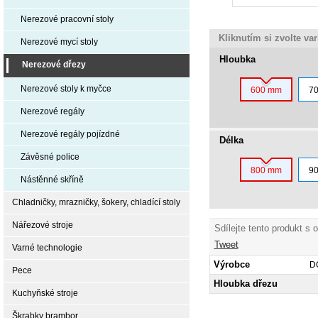
Nerezové pracovní stoly
Kliknutím si zvolte va
Nerezové mycí stoly
Hloubka
Nerezové dřezy
Nerezové stoly k myčce
600 mm
7
Nerezové regály
Nerezové regály pojízdné
Délka
Závěsné police
800 mm
9
Nástěnné skříně
Chladničky, mrazničky, šokery, chladící stoly
Nářezové stroje
Sdílejte tento produkt s 
Tweet
Varné technologie
Výrobce
D
Pece
Hloubka dřezu
Kuchyňské stroje
Škrabky brambor