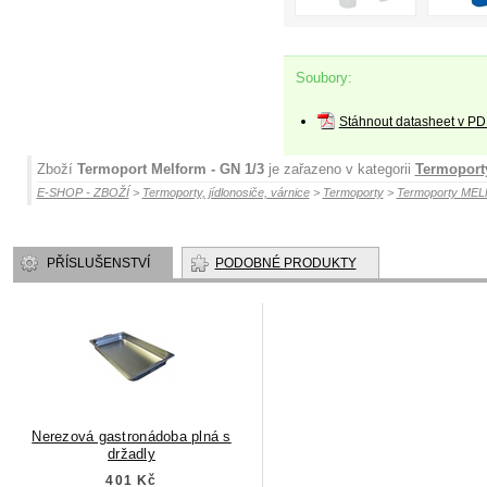
Soubory:
Stáhnout datasheet v PD
Zboží
Termoport Melform - GN 1/3
je zařazeno v kategorii
Termopor
E-SHOP - ZBOŽÍ
>
Termoporty, jídlonosiče, várnice
>
Termoporty
>
Termoporty ME
PŘÍSLUŠENSTVÍ
PODOBNÉ PRODUKTY
Nerezová gastronádoba plná s
držadly
401 Kč