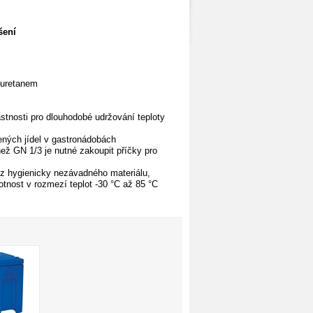
šení
yuretanem
astnosti pro dlouhodobé udržování teploty
ených jídel
v gastronádobách
ež GN 1/3 je nutné zakoupit příčky pro
 z hygienicky nezávadného materiálu,
otnost v rozmezí teplot -30 °C až 85 °C