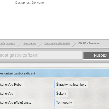
Dostupnost: Do týdne
GN 1/3 - Termoport
osiče, várnice
Termoporty
Termoporty MELFORM
sionální gastro zařízení
itchenAid Robot
Škrabky na brambory
itchenAid
Šokery
itchenAid příslušenství
Termoporty