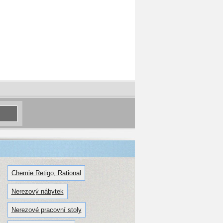
Chemie Retigo, Rational
Nerezový nábytek
Nerezové pracovní stoly