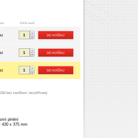
ost
Počet kusů
az
az
az
3-200 bez zavěšení, nevyhřívaný
horní plnění
x 430 x 375 mm