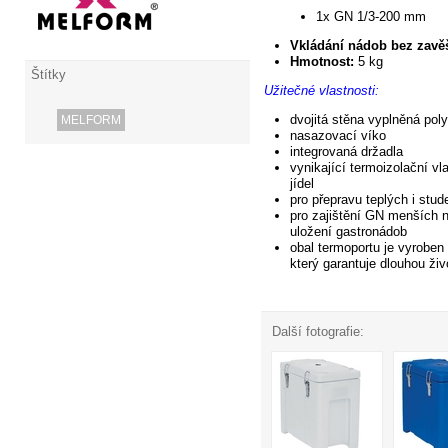
1x GN 1/3-200 mm
Vkládání nádob bez zavě
Hmotnost:
5 kg
Štítky
Užitečné vlastnosti:
dvojitá stěna vyplněná pol
MELFORM
nasazovací víko
integrovaná
držadla
vynikající termoizolační vl
jídel
pro přepravu teplých i stud
pro zajištění GN menších n
uložení gastronádob
obal termoportu je vyroben
který garantuje dlouhou živ
Další fotografie: