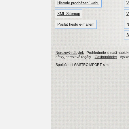
Historie procházení webu
V
XML Sitemap
V
Poslat heslo e-mailem
N
B
Nerezový nábytek
- Prohlédněte si naši nabídk
dřezy, nerezové regály
Gastronádoby
- Vyzko
Společnost GASTROIMPORT, s.r.o.