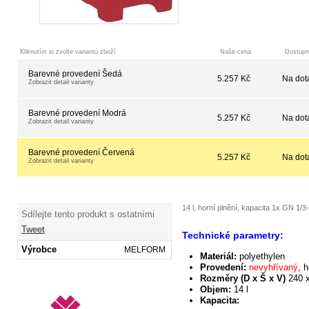
Kliknutím si zvolte variantu zboží
Naše cena
Dostupn
Barevné provedení Šedá
5.257 Kč
Na dot
Zobrazit detail varianty
Barevné provedení Modrá
5.257 Kč
Na dot
Zobrazit detail varianty
Barevné provedení Červená
5.257 Kč
Na dot
Zobrazit detail varianty
14 l, horní plnění, kapacita 1x GN 1/
Sdílejte tento produkt s ostatními
Tweet
Technické parametry:
Výrobce
MELFORM
Materiál:
polyethylen
Provedení:
nevyhřívaný
, 
Rozměry (D x Š x V)
240 
Objem:
14 l
Kapacita: