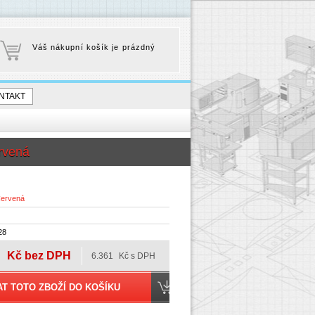
Váš nákupní košík je prázdný
NTAKT
rvená
ervená
28
Kč bez DPH
6.361
Kč s DPH