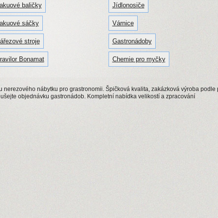
akuové baličky
Jídlonosiče
akuové sáčky
Várnice
ářezové stroje
Gastronádoby
ravilor Bonamat
Chemie pro myčky
u nerezového nábytku pro grastronomii. Špičková kvalita, zakázková výroba podle p
ušejte objednávku gastronádob. Kompletní nabídka velikostí a zpracování