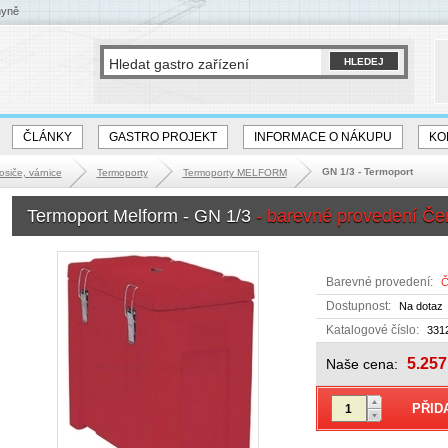
hyně
ČLÁNKY
GASTRO PROJEKT
INFORMACE O NÁKUPU
KO
GN 1/3 - Termoport
osiče, várnice
Termoporty
Termoporty MELFORM
Termoport Melform - GN 1/3
- barevné provedení Če
Barevné provedení:
Č
Dostupnost:
Na dotaz
Katalogové číslo:
331
5.257
Naše cena: