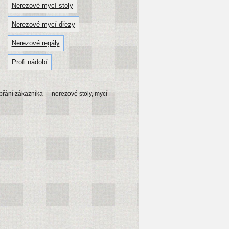
Nerezové mycí stoly
Nerezové mycí dřezy
Nerezové regály
Profi nádobí
řání zákazníka - - nerezové stoly, mycí