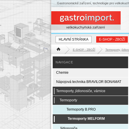
Gastronomické zařízení, technologie pro velkokuc
HLAVNÍ STRÁNKA
E-SHOP - ZBOŽÍ
E-SHOP - ZBOŽÍ
Termoporty, jídlon
Hlavní stránka
NAVIGACE
Chemie
Nápojová technika BRAVILOR BONAMAT
Termoporty, jídlonosiče, várnice
Termoporty
Termoporty B.PRO
Termoporty MELFORM
Jídlonosiče