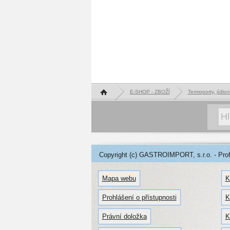
Hlavní stránka
E-SHOP - ZBOŽÍ
Termoporty, jídlon
Copyright (c) GASTROIMPORT, s.r.o. - Profe
Mapa webu
K
Prohlášení o přístupnosti
K
Právní doložka
K