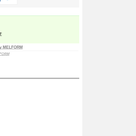
F
ty MELFORM
LFORM