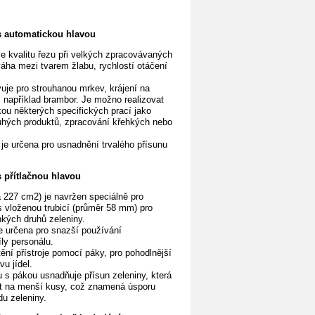
 automatickou hlavou
e kvalitu řezu při velkých zpracovávaných
áha mezi tvarem žlabu, rychlostí otáčení
uje pro strouhanou mrkev, krájení na
, například brambor.
Je možno realizovat
ou některých specifických prací jako
ouhých produktů, zpracování křehkých nebo
je určena pro usnadnění trvalého přísunu
 přítlačnou hlavou
 227 cm2) je navržen speciálně pro
 vloženou trubicí (průměr 58 mm) pro
kých druhů zeleniny.
e určena pro snazší používání
ly personálu.
ní přístroje pomocí páky, pro pohodlnější
vu jídel.
u s pákou usnadňuje přísun zeleniny, která
t na menší kusy, což znamená úsporu
du zeleniny.