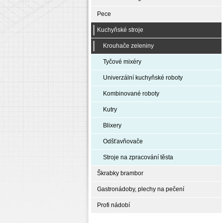
Pece
Kuchyňské stroje
Krouhače zeleniny
Tyčové mixéry
Univerzální kuchyňské roboty
Kombinované roboty
Kutry
Blixery
Odšťavňovače
Stroje na zpracování těsta
Škrabky brambor
Gastronádoby, plechy na pečení
Profi nádobí