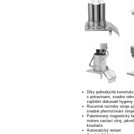
Díky jednoduché konstrukci
s potravinami, snadno odmo
zajištění dokonalé hygieny.
Rozumné
rozměry stroje spo
snadné přemísťování stroje
Patentovaný magnetický
be
motoru zastaví stroj, jakmi
krouhače
Automatický restart