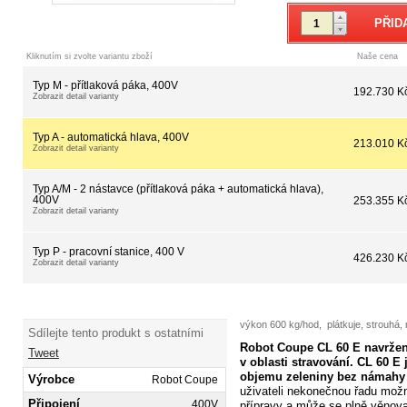
Kliknutím si zvolte variantu zboží
Naše cena
Typ M - přítlaková páka, 400V
192.730 K
Zobrazit detail varianty
Typ A - automatická hlava, 400V
213.010 K
Zobrazit detail varianty
Typ A/M - 2 nástavce (přítlaková páka + automatická hlava),
400V
253.355 K
Zobrazit detail varianty
Typ P - pracovní stanice, 400 V
426.230 K
Zobrazit detail varianty
výkon 600 kg/hod, plátkuje, strouhá, n
Sdílejte tento produkt s ostatními
Robot Coupe CL 60 E navržen
Tweet
v oblasti stravování. CL 60 E 
objemu zeleniny bez námahy
Výrobce
Robot Coupe
uživateli nekonečnou řadu mož
Připojení
400V
přípravy a může
se plně věnovat