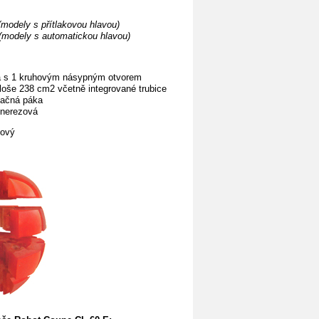
(modely s přítlakovou hlavou)
(modely s automatickou hlavou)
a s 1 kruhovým násypným otvorem
oše 238 cm2 včetně integrované trubice
lačná páka
 nerezová
vový