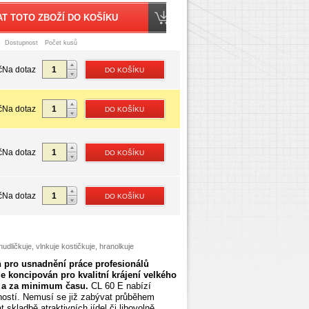
Dostupnost
Počet kusů
č
Na dotaz
č
Na dotaz
č
Na dotaz
č
Na dotaz
udličkuje, vlnkuje kostičkuje, hranolkuje
 pro usnadnění práce profesionálů
je koncipován pro kvalitní krájení
velkého
 a za minimum času.
CL 60 E nabízí
ností. Nemusí se již zabývat průběhem
 skladbě atraktivních jídel či libovolně