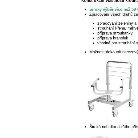
Konstrukční vlastnosti krouh
Široký výběr více než 5
Zpracování všech druhů zele
zpracování zeleniny a 
strouhání křenu, mrkv
příprava
strouhanky
příprava hranolek
vhodné pro strouhání 
Možnost dokoupit nerezový
Široká nabídka dalšího pří