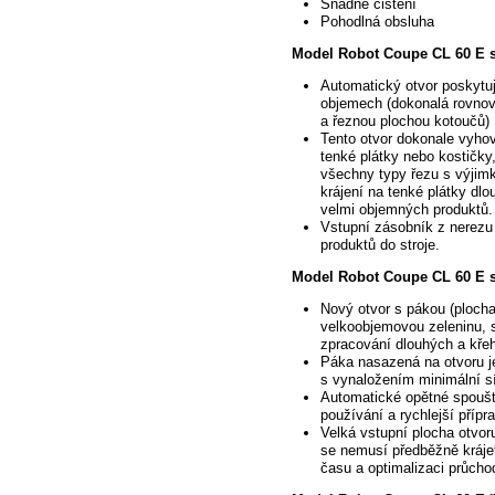
Snadné čištění
Pohodlná obsluha
Model Robot Coupe CL 60 E s
Automatický
otvor poskytuj
objemech (dokonalá rovnov
a řeznou plochou kotoučů)
Tento
otvor dokonale vyhov
tenké plátky nebo kostičky
všechny typy řezu s výjimk
krájení na tenké plátky dl
velmi objemných produktů.
Vstupní zásobník z
nerezu 
produktů do stroje.
Model Robot Coupe CL 60 E s
Nový
otvor s pákou (plocha
velkoobjemovou zeleninu, s
zpracování dlouhých a křeh
Páka nasazená na otvoru j
s vynaložením minimální sí
Automatické opětné
spouště
používání a rychlejší přípra
Velká vstupní plocha otvor
se nemusí předběžně
kráje
času a optimalizaci průcho