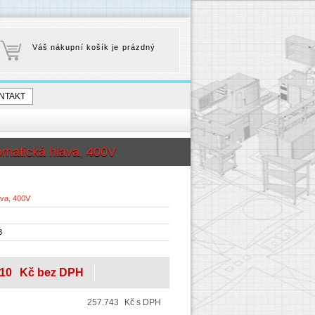
Váš nákupní košík je prázdný
NTAKT
tomatická hlava, 400V
ava, 400V
3
10
Kč bez DPH
257.743
Kč s DPH