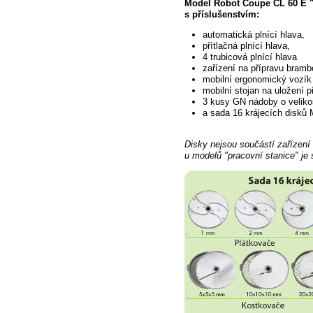
Model
Robot Coupe CL 60 E "
s příslušenstvím:
automatická plnící
hlava,
přítlačná plnící hlava,
4 trubicová plnící hlava
zařízení
na přípravu bramb
mobilní ergonomický vozík
mobilní stojan na uložení p
3 kusy GN nádoby o velikos
a sada
16 krájecích disků M
Disky nejsou součástí
zařízení
u modelů "pracovní stanice" je 