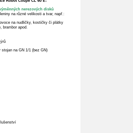
ače Robot Coupe CL 60 E:
0 výměnných
nerezových disků
niny na různé velikosti a tvar, např.:
ovoce na nudličky, kostičky či plátky
e, brambor apod.
sýrů
 stojan na GN 1/1 (bez GN)
slušenství