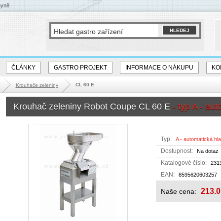
hyně
ČLÁNKY
GASTRO PROJEKT
INFORMACE O NÁKUPU
KO
CL 60 E
Krouhače zeleniny
Krouhač zeleniny Robot Coupe CL 60 E
- typ A - au
Typ:
A - automatická hl
Dostupnost:
Na dotaz
Katalogové číslo:
231
EAN:
8595620603257
213.0
Naše cena: