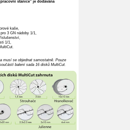
pracovní stanice" je dodávána
orové kaše,
 pro 3 GN nádoby 1/1,
říslušenství,
ti 1/1,
ultiCut.
 a musí se objednat samostatně. Pouze
součástí balení sada 16 disků MultiCut.