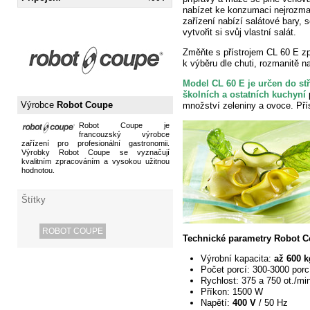
nabízet ke konzumaci nejrozman
zařízení nabízí salátové bary, 
vytvořit si svůj vlastní salát.
Změňte s přístrojem CL 60 E z
k výběru dle chuti, rozmanitě na
Model CL 60 E je určen do st
školních a ostatních
kuchyní
p
Výrobce
Robot Coupe
množství zeleniny a ovoce. Pří
Robot Coupe je
francouzský výrobce
zařízení pro profesionální gastronomii.
Výrobky Robot Coupe se vyznačují
kvalitním zpracováním a vysokou užitnou
hodnotou.
Štítky
ROBOT COUPE
Technické parametry Robot C
Výrobní kapacita:
až 600 k
Počet porcí: 300-3000 porc
Rychlost: 375 a 750 ot./mi
Příkon: 1500 W
Napětí:
400 V
/ 50 Hz