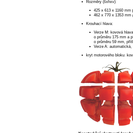
Rozměry (šxhxv):
425 x 613 x 1160 mm
462
x 770 x 1353 mm
Krouhací hlava:
Verze M: kovová hlav
o průměru 175 mm a pl
o průměru 59 mm,
přít
Verze A: automatická,
kryt motorového bloku: ko