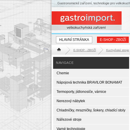
Gastronomické zařízení, technologie pro velkokuc
HLAVNÍ STRÁNKA
E-SHOP - ZBOŽÍ
E-SHOP - ZBOŽÍ
Kuchyňské stroje
Hlavní stránka
NAVIGACE
Chemie
Nápojová technika BRAVILOR BONAMAT
Termoporty, jídlonosiče, várnice
Nerezový nábytek
Chladničky, mrazničky, šokery, chladící stoly
Nářezové stroje
Varné technologie