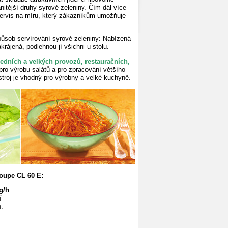
itější druhy syrové zeleniny. Čím dál více
servis na míru, který zákazníkům
umožňuje
působ servírování
syrové zeleniny: Nabízená
krájená, podlehnou jí všichni u stolu.
ředních a velkých provozů, restauračních,
ro výrobu salátů a pro zpracování většího
stroj je vhodný pro výrobny a velké kuchyně.
oupe CL 60 E:
g/h
í
n.