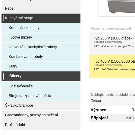
Pece
Kuchyňské stroje
Krouhače zeleniny
Kliknutím si zvolte variantu zboží
Tyčové mixéry
Typ 230 V (3000 otáček)
Zobrazit detail varianty
3.000 otáček za minutu, připojení 230 V
Univerzální kuchyňské roboty
Kombinované roboty
Typ 400 V (1500/3000 ot
Zobrazit detail varianty
Kutry
1.500 nebo 3.000 otáček za minutu, připo
Blixery
Odšťavňovače
Sdílejte tento produkt s 
Stroje na zpracování těsta
Tweet
Škrabky brambor
Výrobce
R
Gastronádoby, plechy na pečení
Připojení
230V
Profi nádobí