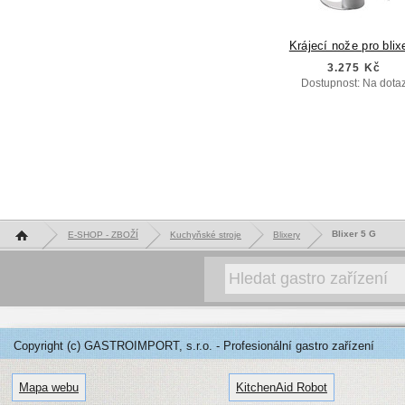
Krájecí nože pro blix
3.275 Kč
Dostupnost: Na dota
Hlavní stránka
Blixer 5 G
E-SHOP - ZBOŽÍ
Kuchyňské stroje
Blixery
Copyright (c) GASTROIMPORT, s.r.o. - Profesionální gastro zařízení
Mapa webu
KitchenAid Robot