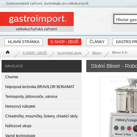
Gastronomické zařízení, technologie pro velkokuchyně
HLAVNÍ STRÁNKA
E-SHOP - ZBOŽÍ
ČLÁNKY
GASTRO P
Blixer 5 G
E-SHOP - ZBOŽÍ
Kuchyňské stroje
Blixery
Hlavní stránka
Stolní Blixer - Ro
NAVIGACE
Chemie
Nápojová technika BRAVILOR BONAMAT
Termoporty, jídlonosiče, várnice
Nerezový nábytek
Chladničky, mrazničky, šokery, chladící stoly
Nářezové stroje
Varné technologie