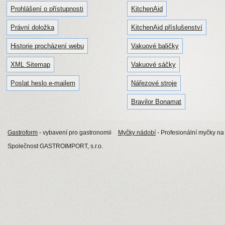
Prohlášení o přístupnosti
KitchenAid
Právní doložka
KitchenAid příslušenství
Historie procházení webu
Vakuové baličky
XML Sitemap
Vakuové sáčky
Poslat heslo e-mailem
Nářezové stroje
Bravilor Bonamat
Gastroform
- vybavení pro gastronomii
Myčky nádobí
- Profesionální myčky na
Společnost GASTROIMPORT, s.r.o.