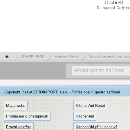
12.180 Kč
Dostupnost: Do týdn
Hlavní stránka
E-SHOP - ZBOŽÍ
Nerezový nábytek
Nerezové pracovní a mycí st
Copyright (c) GASTROIMPORT, s.r.o. - Profesionální gastro zařízení
Mapa webu
KitchenAid Robot
Prohlášení o přístupnosti
KitchenAid
Právní doložka
KitchenAid příslušenství