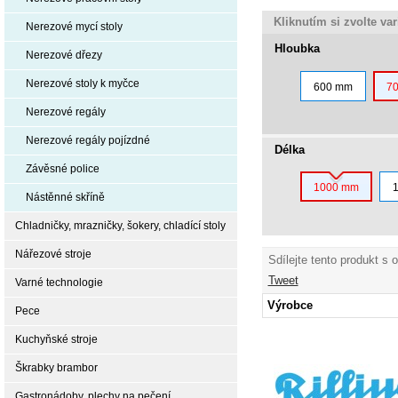
Kliknutím si zvolte va
Nerezové mycí stoly
Hloubka
Nerezové dřezy
Nerezové stoly k myčce
600 mm
7
Nerezové regály
Nerezové regály pojízdné
Délka
Závěsné police
1000 mm
Nástěnné skříně
Chladničky, mrazničky, šokery, chladící stoly
Nářezové stroje
Sdílejte tento produkt s 
Tweet
Varné technologie
Výrobce
Pece
Kuchyňské stroje
Škrabky brambor
Gastronádoby, plechy na pečení