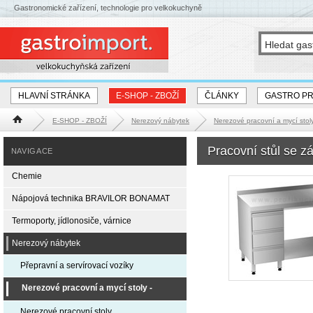
Gastronomické zařízení, technologie pro velkokuchyně
HLAVNÍ STRÁNKA
E-SHOP - ZBOŽÍ
ČLÁNKY
GASTRO P
E-SHOP - ZBOŽÍ
Nerezový nábytek
Nerezové pracovní a mycí st
Hlavní stránka
Pracovní stůl se zá
NAVIGACE
Chemie
Nápojová technika BRAVILOR BONAMAT
Termoporty, jídlonosiče, várnice
Nerezový nábytek
Přepravní a servírovací vozíky
Nerezové pracovní a mycí stoly -
EXPRESS DODÁNÍ
Nerezové pracovní stoly