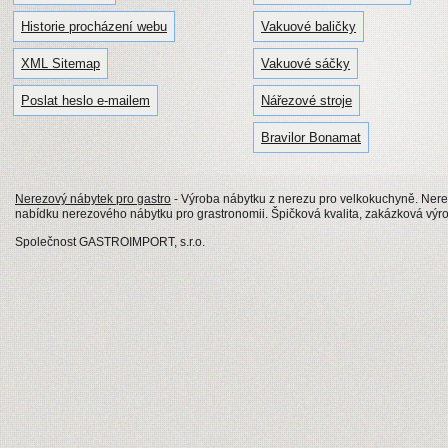
Historie procházení webu
Vakuové baličky
XML Sitemap
Vakuové sáčky
Poslat heslo e-mailem
Nářezové stroje
Bravilor Bonamat
Nerezový nábytek pro gastro
- Výroba nábytku z nerezu pro velkokuchyně. Nerezo
nabídku nerezového nábytku pro grastronomii. Špičková kvalita, zakázková výrob
Společnost GASTROIMPORT, s.r.o.