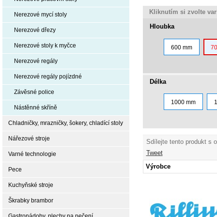
Kliknutím si zvolte va
Nerezové mycí stoly
Hloubka
Nerezové dřezy
Nerezové stoly k myčce
600 mm
7
Nerezové regály
Nerezové regály pojízdné
Délka
Závěsné police
1000 mm
Nástěnné skříně
Chladničky, mrazničky, šokery, chladící stoly
Nářezové stroje
Sdílejte tento produkt s 
Tweet
Varné technologie
Výrobce
Pece
Kuchyňské stroje
Škrabky brambor
Gastronádoby, plechy na pečení