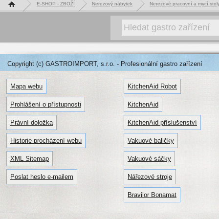
Hlavní stránka
E-SHOP - ZBOŽÍ
Nerezový nábytek
Nerezové pracovní a mycí st
Copyright (c) GASTROIMPORT, s.r.o. - Profesionální gastro zařízení
Mapa webu
KitchenAid Robot
Prohlášení o přístupnosti
KitchenAid
Právní doložka
KitchenAid příslušenství
Historie procházení webu
Vakuové baličky
XML Sitemap
Vakuové sáčky
Poslat heslo e-mailem
Nářezové stroje
Bravilor Bonamat