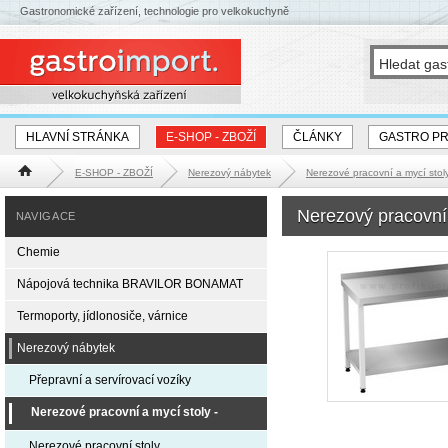
Gastronomické zařízení, technologie pro velkokuchyně
HLAVNÍ STRÁNKA
E-SHOP - ZBOŽÍ
ČLÁNKY
GASTRO P
E-SHOP - ZBOŽÍ
Nerezový nábytek
Nerezové pracovní a mycí st
Hlavní stránka
Nerezový pracovní s
NAVIGACE
Chemie
Nápojová technika BRAVILOR BONAMAT
Termoporty, jídlonosiče, várnice
Nerezový nábytek
Přepravní a servírovací vozíky
Nerezové pracovní a mycí stoly -
EXPRESS DODÁNÍ
Nerezové pracovní stoly