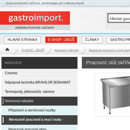
Gastronomické zařízení, technologie pro velkokuchyně
HLAVNÍ STRÁNKA
E-SHOP - ZBOŽÍ
ČLÁNKY
GASTRO P
E-SHOP - ZBOŽÍ
Nerezový nábytek
Nerezové pracovní a mycí st
Hlavní stránka
Pracovní stůl skříň
NAVIGACE
Chemie
Nápojová technika BRAVILOR BONAMAT
Termoporty, jídlonosiče, várnice
Nerezový nábytek
Přepravní a servírovací vozíky
Nerezové pracovní a mycí stoly -
EXPRESS DODÁNÍ
Nerezové pracovní stoly