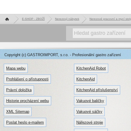
Hlavní stránka
E-SHOP - ZBOŽÍ
Nerezový nábytek
Nerezové pracovní a mycí st
Copyright (c) GASTROIMPORT, s.r.o. - Profesionální gastro zařízení
Mapa webu
KitchenAid Robot
Prohlášení o přístupnosti
KitchenAid
Právní doložka
KitchenAid příslušenství
Historie procházení webu
Vakuové baličky
XML Sitemap
Vakuové sáčky
Poslat heslo e-mailem
Nářezové stroje