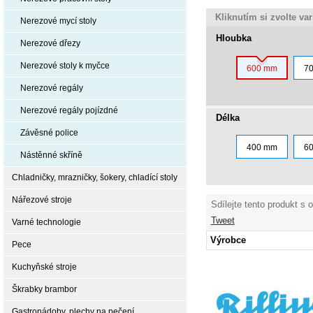
Kliknutím si zvolte va
Nerezové mycí stoly
Hloubka
Nerezové dřezy
Nerezové stoly k myčce
600 mm
7
Nerezové regály
Nerezové regály pojízdné
Délka
Závěsné police
400 mm
6
Nástěnné skříně
Chladničky, mrazničky, šokery, chladící stoly
Nářezové stroje
Sdílejte tento produkt s 
Tweet
Varné technologie
Výrobce
Pece
Kuchyňské stroje
Škrabky brambor
Gastronádoby, plechy na pečení